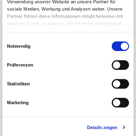
Non perdere mai più notizie e informazioni su
Verwendung unserer Website an unsere Partner für
soziale Medien, Werbung und Analysen weiter. Unsere
Eurotec
Partner führen diese Informationen möglicherweise mit
weiteren Daten zusammen, die Sie ihnen bereitgestellt
haben oder die sie im Rahmen Ihrer Nutzung der Dienste
gesammelt haben.
Einwilligungsauswahl
Notwendig
Su quali argomenti vorresti essere informato?
(È possibile una selezione multipla)
Präferenzen
Costruzione di
Facciata
terrazze
Statistiken
Calcestruzzo
Ostruzioni in
Marketing
legno
Tetto
Strumenti
Details zeigen