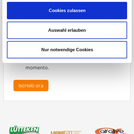
Eurotec COACH
Solar
Cookies zulassen
Sì, accetto le norme sulla protezione dei
Auswahl erlauben
dati di Eurotec GmbH e desidero essere
informato regolarmente su nuovi
Nur notwendige Cookies
prodotti e novità interessanti. Posso
revocare questo consenso in qualsiasi
momento.