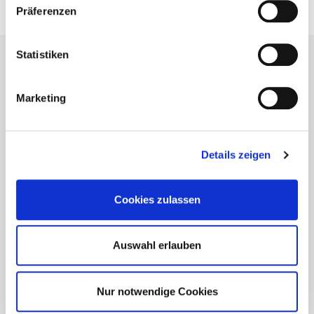
Präferenzen
Statistiken
Marketing
Details zeigen
Cookies zulassen
Auswahl erlauben
Il nostro reparto tecnico e di
Nur notwendige Cookies
progettazione