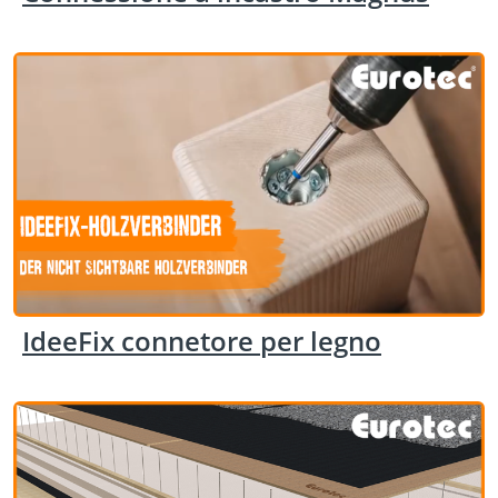
IdeeFix connetore per legno