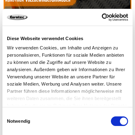
CLT Casa – KonstruX
Diese Webseite verwendet Cookies
Wir verwenden Cookies, um Inhalte und Anzeigen zu
personalisieren, Funktionen für soziale Medien anbieten
zu können und die Zugriffe auf unsere Website zu
analysieren. Außerdem geben wir Informationen zu Ihrer
Verwendung unserer Website an unsere Partner für
soziale Medien, Werbung und Analysen weiter. Unsere
Partner führen diese Informationen möglicherweise mit
weiteren Daten zusammen, die Sie ihnen bereitgestellt
haben oder die sie im Rahmen Ihrer Nutzung der Dienste
CLT Casa – Connettori
gesammelt haben.
Einwilligungsauswahl
Notwendig