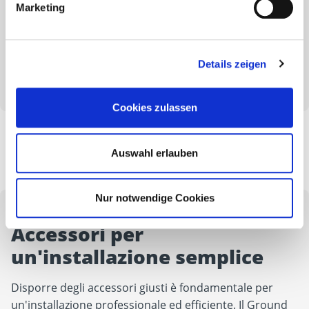
Marketing
Inoltre, le fondazioni a vite rappresentano una
soluzione rispettosa dell'ambiente, poiché possono
essere rimosse e riutilizzate se necessario. Ciò le rende
particolarmente interessanti sia per i progetti di
Details zeigen
costruzione permanenti che per quelli temporanei.
Cookies zulassen
Auswahl erlauben
Nur notwendige Cookies
Accessori per
un'installazione semplice
Disporre degli accessori giusti è fondamentale per
un'installazione professionale ed efficiente. Il Ground