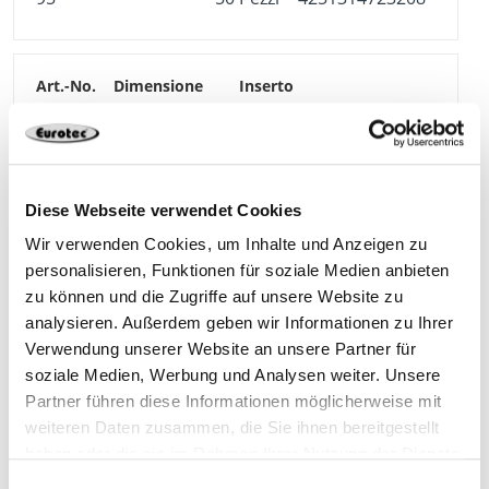
954152
8,0 x 220 mm
TX 40
95
50 Pezzi
4251314723215
Diese Webseite verwendet Cookies
Wir verwenden Cookies, um Inhalte und Anzeigen zu
personalisieren, Funktionen für soziale Medien anbieten
zu können und die Zugriffe auf unsere Website zu
954153
8,0 x 240 mm
TX 40
analysieren. Außerdem geben wir Informationen zu Ihrer
Verwendung unserer Website an unsere Partner für
soziale Medien, Werbung und Analysen weiter. Unsere
95
50 Pezzi
4251314723222
Partner führen diese Informationen möglicherweise mit
weiteren Daten zusammen, die Sie ihnen bereitgestellt
haben oder die sie im Rahmen Ihrer Nutzung der Dienste
gesammelt haben.
Einwilligungsauswahl