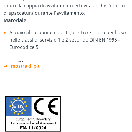
riduce la coppia di avvitamento ed evita anche l'effetto
di spaccatura durante l'avvitamento.
Materiale
Acciaio al carbonio indurito, elettro-zincato per l'uso
nelle classi di servizio 1 e 2 secondo DIN EN 1995 -
Eurocodice 5
Vantaggi
mostra di più
Avvitamento più rapido e semplice con punta DAG
La punta DAG riduce la torsione delle viti
Effetto inferiore di apetura in inserimento
Approvazione Tecnica Europea
Ho visto i denti sotto la testa ridurre la scheggiatura
La trasmissione TX impedisce l'avvitamento delle viti
durante l'avvitamento