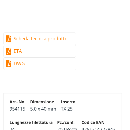
Scheda tecnica prodotto
ETA
DWG
954115
5,0 x 40 mm
TX 25
24
200 Pezzi
4251314722843