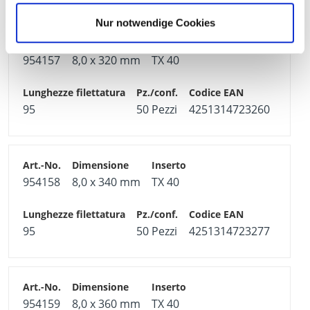
Nur notwendige Cookies
954157
8,0 x 320 mm
TX 40
95
50 Pezzi
4251314723260
954158
8,0 x 340 mm
TX 40
95
50 Pezzi
4251314723277
954159
8,0 x 360 mm
TX 40