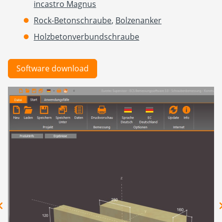
incastro Magnus
Rock-Betonschraube
,
Bolzenanker
Holzbetonverbundschraube
Software download