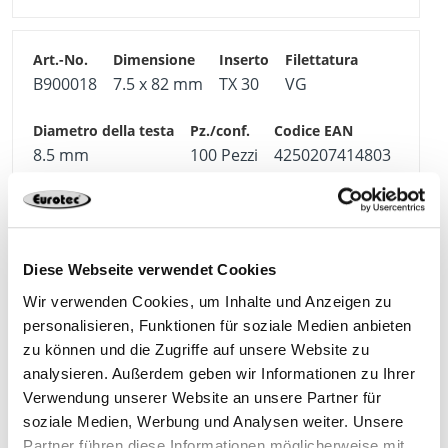
B900018
7.5 x 82 mm
TX 30
VG
8.5 mm
100 Pezzi
4250207414803
B900019
7.5 x 92 mm
TX 30
VG
Diese Webseite verwendet Cookies
Wir verwenden Cookies, um Inhalte und Anzeigen zu
personalisieren, Funktionen für soziale Medien anbieten
8.5 mm
100 Pezzi
4250207461302
zu können und die Zugriffe auf unsere Website zu
analysieren. Außerdem geben wir Informationen zu Ihrer
Verwendung unserer Website an unsere Partner für
soziale Medien, Werbung und Analysen weiter. Unsere
B900021
7.5 x 102 mm
TX 30
VG
Partner führen diese Informationen möglicherweise mit