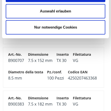
Auswahl erlauben
B900025
7.5 x 132 mm
TX 30
VG
Nur notwendige Cookies
8.5 mm
100 Pezzi
4250207414896
B900707
7.5 x 152 mm
TX 30
VG
8.5 mm
100 Pezzi
4250207463368
B900383
7.5 x 182 mm
TX 30
VG