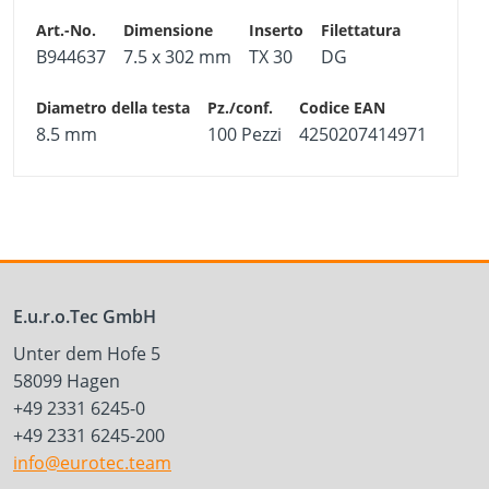
B944637
7.5 x 302 mm
TX 30
DG
8.5 mm
100 Pezzi
4250207414971
E.u.r.o.Tec GmbH
Unter dem Hofe 5
58099 Hagen
+49 2331 6245-0
+49 2331 6245-200
info@eurotec.team