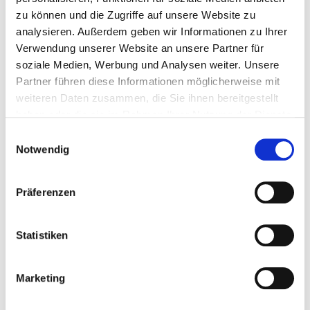
zu können und die Zugriffe auf unsere Website zu
analysieren. Außerdem geben wir Informationen zu Ihrer
Verwendung unserer Website an unsere Partner für
soziale Medien, Werbung und Analysen weiter. Unsere
323800 m
3 m x 25 mm
250 Kg
Partner führen diese Informationen möglicherweise mit
weiteren Daten zusammen, die Sie ihnen bereitgestellt
haben oder die sie im Rahmen Ihrer Nutzung der Dienste
1
4064827054383
gesammelt haben.
Einwilligungsauswahl
Notwendig
Präferenzen
323810 m
5 m x 25 mm
250 Kg
Statistiken
1
4064827054390
Marketing