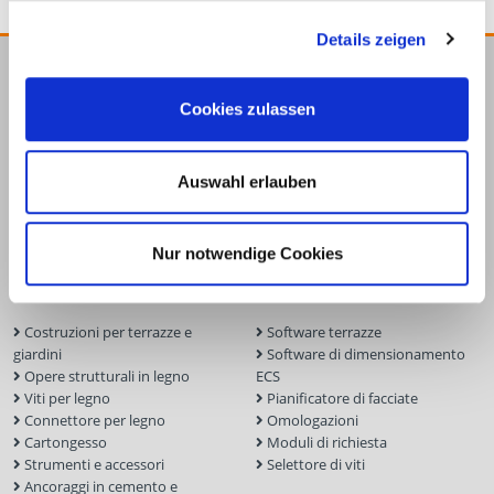
Details zeigen
E.u.r.o.Tec GmbH
Cookies zulassen
Unter dem Hofe 5
58099 Hagen
+49 2331 6245-0
Auswahl erlauben
+49 2331 6245-200
info@eurotec.team
Nur notwendige Cookies
Prodotti
Servizio
Costruzioni per terrazze e
Software terrazze
giardini
Software di dimensionamento
Opere strutturali in legno
ECS
Viti per legno
Pianificatore di facciate
Connettore per legno
Omologazioni
Cartongesso
Moduli di richiesta
Strumenti e accessori
Selettore di viti
Ancoraggi in cemento e