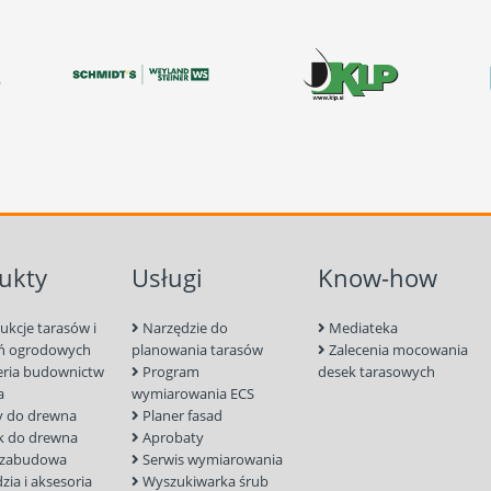
ukty
Usługi
Know-how
ukcje tarasów i
Narzędzie do
Mediateka
ń ogrodowych
planowania tarasów
Zalecenia mocowania
eria budownictw
Program
desek tarasowych
a
wymiarowania ECS
 do drewna
Planer fasad
k do drewna
Aprobaty
 zabudowa
Serwis wymiarowania
ia i aksesoria
Wyszukiwarka śrub