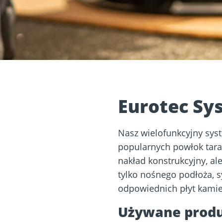
etonu i
Fundamenty
Dach & Elewacja
śrubowe
Eurotec Sy
Nasz wielofunkcyjny sys
popularnych powłok tara
nakład konstrukcyjny, al
tylko nośnego podłoża, s
odpowiednich płyt kamie
Używane produ