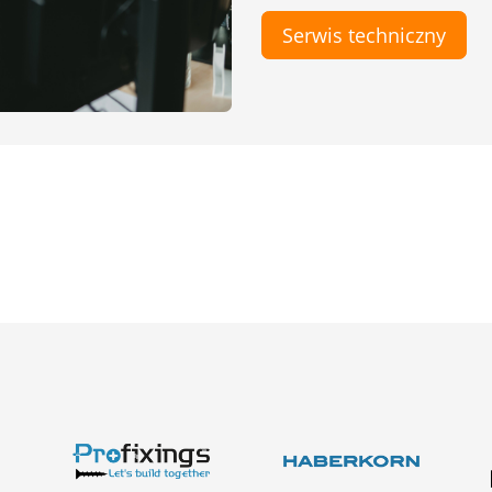
Serwis techniczny
Odkryj nasze
produkty