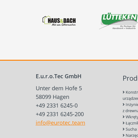
E.u.r.o.Tec GmbH
Prod
Unter dem Hofe 5
Konstr
58099 Hagen
urządze
+49 2331 6245-0
Inżyni
z drewn
+49 2331 6245-200
Wkręty
info@eurotec.team
Łączni
Sucha
Narzędz