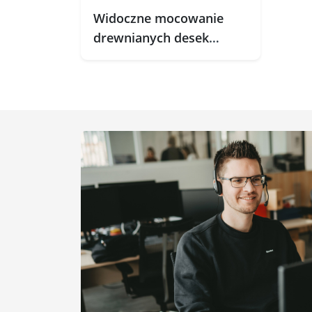
Widoczne mocowanie
drewnianych desek
podłogowych na
aluminiowej konstrukcji
nośnej