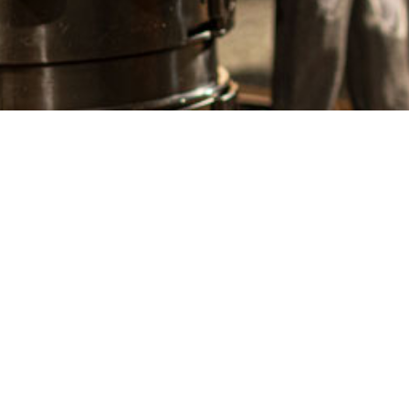
Wyszukiwarka śrub
Narzędzia i aksesoria
Kotwy do b
do konstrukcji
muru
drewnianych
Play Video
YouTube content loads after clicking.