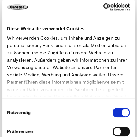
fundament śrubowy 114 zapewnia szczególnie wysoką
nośność.
Wybór odpowiedniej średnicy powinien zawsze być
dostosowany do warunków gruntowych i planowanego
Diese Webseite verwendet Cookies
obciążenia, aby zapewnić długotrwałe bezpieczeństwo i
Wir verwenden Cookies, um Inhalte und Anzeigen zu
stabilność.
personalisieren, Funktionen für soziale Medien anbieten
zu können und die Zugriffe auf unsere Website zu
Zalety fundamentów
analysieren. Außerdem geben wir Informationen zu Ihrer
śrubowych
Verwendung unserer Website an unsere Partner für
soziale Medien, Werbung und Analysen weiter. Unsere
Kluczową zaletą fundamentów śrubowych jest ich
Partner führen diese Informationen möglicherweise mit
wszechstronność. Można je stosować w różnych
weiteren Daten zusammen, die Sie ihnen bereitgestellt
rodzajach gruntu i nie wymagają one rozległych prac
haben oder die sie im Rahmen Ihrer Nutzung der Dienste
ziemnych ani użycia ciężkiego sprzętu budowlanego. W
gesammelt haben.
Einwilligungsauswahl
porównaniu z tradycyjnymi fundamentami
Notwendig
betonowymi nie ma również potrzeby długiego okresu
utwardzania, co oznacza, że projekty można
Präferenzen
zrealizować znacznie szybciej.