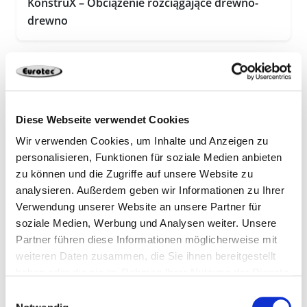
KonstruX – Obciążenie rozciągające drewno-
drewno
Diese Webseite verwendet Cookies
Wir verwenden Cookies, um Inhalte und Anzeigen zu
personalisieren, Funktionen für soziale Medien anbieten
zu können und die Zugriffe auf unsere Website zu
analysieren. Außerdem geben wir Informationen zu Ihrer
Verwendung unserer Website an unsere Partner für
soziale Medien, Werbung und Analysen weiter. Unsere
KonstruX – Obciążenie rozciągające stal-drewno
Partner führen diese Informationen möglicherweise mit
weiteren Daten zusammen, die Sie ihnen bereitgestellt
haben oder die sie im Rahmen Ihrer Nutzung der Dienste
gesammelt haben.
Einwilligungsauswahl