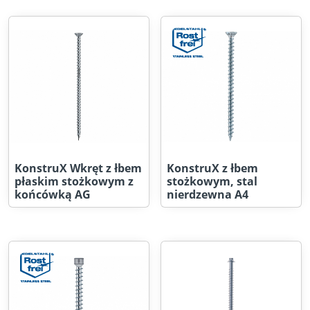
KonstruX Wkręt z łbem
KonstruX z łbem
płaskim stożkowym z
stożkowym, stal
końcówką AG
nierdzewna A4