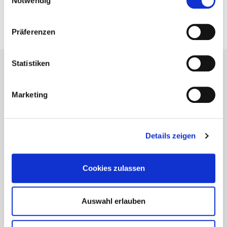
Notwendig
O nas
Kariera
Präferenzen
Nowości
Statistiken
Marketing
Details zeigen
Cookies zulassen
Auswahl erlauben