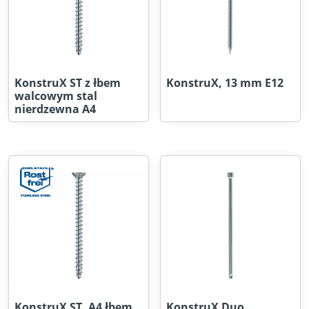
KonstruX ST z łbem
KonstruX, 13 mm E12
walcowym stal
nierdzewna A4
KonstruX ST, A4 łbem
KonstruX Duo