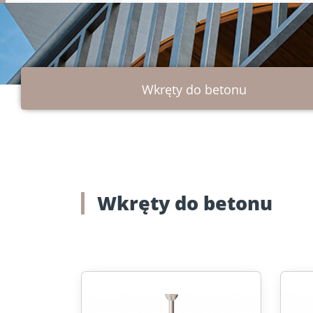
Wyszukiwarka śrub
Narzędzia i aksesoria
Kotwy do b
do konstrukcji
muru
drewnianych
Wkręty do betonu
Wkręty do betonu