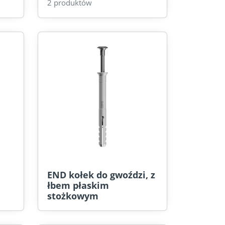
2 produktów
END kołek do gwoździ, z
łbem płaskim
stożkowym