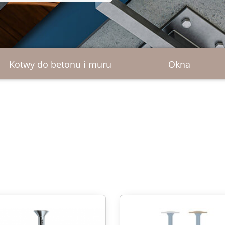
etonu i
Fundamenty
Dach & Elewacja
śrubowe
Kotwy do betonu i muru
Okna