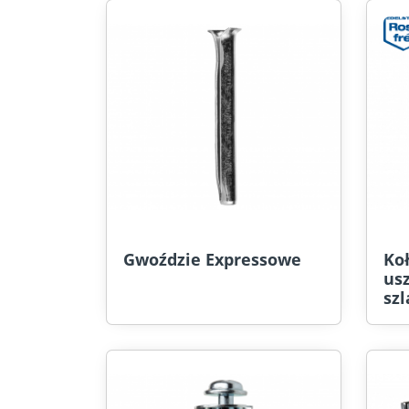
Gwoździe Expressowe
Ko
usz
sz