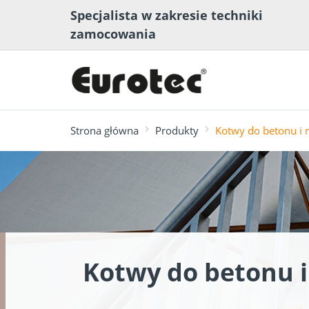
Specjalista w zakresie techniki
zamocowania
Strona główna
Produkty
Kotwy do betonu i
najczęściej wyszukiwane
Konstrukcje tarasów
Narzędzie do
Inżynieria
Program
Zalecenia
i urządzeń
planowania tarasów
Mediateka
budownict
wymiarowa
mocowania
ogrodowych
drewna
tarasowyc
Kotwy do betonu 
NOWOŚĆ