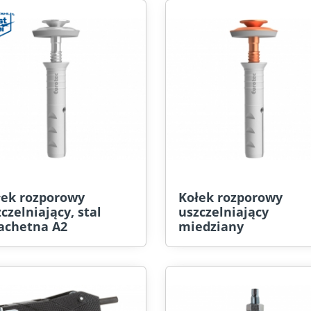
łek rozporowy
Kołek rozporowy
czelniający, stal
uszczelniający
lachetna A2
miedziany