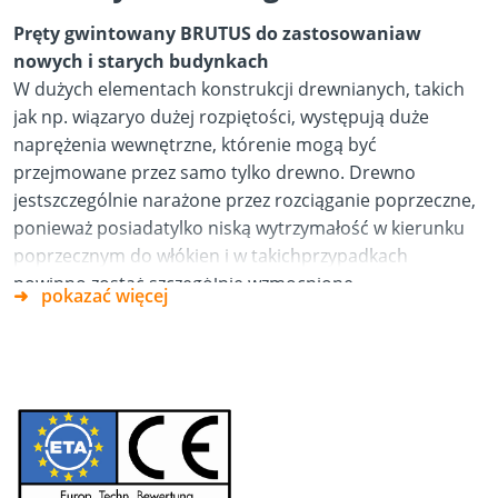
Pręty gwintowany BRUTUS do zastosowaniaw
nowych i starych budynkach
W dużych elementach konstrukcji drewnianych, takich
jak np. wiązaryo dużej rozpiętości, występują duże
naprężenia wewnętrzne, którenie mogą być
przejmowane przez samo tylko drewno. Drewno
jestszczególnie narażone przez rozciąganie poprzeczne,
ponieważ posiadatylko niską wytrzymałość w kierunku
poprzecznym do włókien i w takichprzypadkach
powinno zostać szczególnie wzmocnione.
pokazać więcej
Pręty gwintowane BRUTUS przejmują poprzeczne siły
rozciągające.
Pręty gwintowane BRUTUS są wykorzystywane zarówno
przy budowienowych budynków (przy wykonywaniu
wiązarów), jak i przy remontach.W nowym budownictwie
pozwalają one na uzyskanie większychrozpiętości
podpór lub mniejszych przekrojów drewna, natomiast