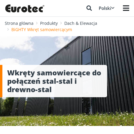
Polski
Strona główna
Produkty
Dach & Elewacja
BiGHTY Wkręt samowiercącym
Wkręty samowiercące do
połączeń stal-stal i
drewno-stal