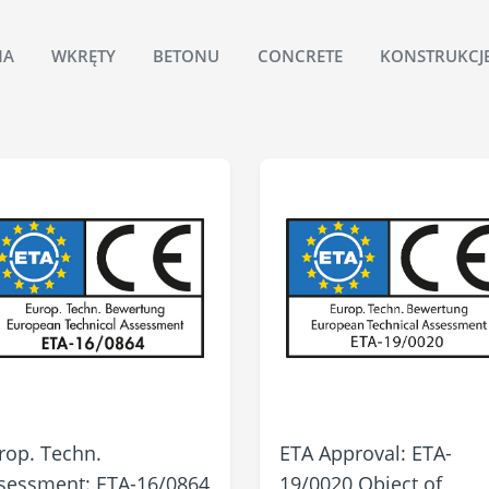
NA
WKRĘTY
BETONU
CONCRETE
KONSTRUKCJ
rop. Techn.
ETA Approval: ETA-
sessment: ETA-16/0864
19/0020 Object of