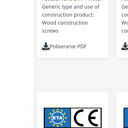
Generic type and use of
Ge
construction product:
co
Wood construction
Wo
screws
co
Pobieranie PDF