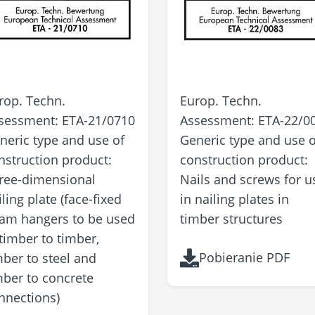
rop. Techn.
Europ. Techn.
sessment: ETA-21/0710
Assessment: ETA-22/0
neric type and use of
Generic type and use o
nstruction product:
construction product: ​​​​​​​
ree-dimensional
Nails and screws for u
iling plate (face-fixed
in nailing plates in
am hangers to be used
timber structures
 timber to timber,
Pobieranie PDF
mber to steel and
mber to concrete
nnections)