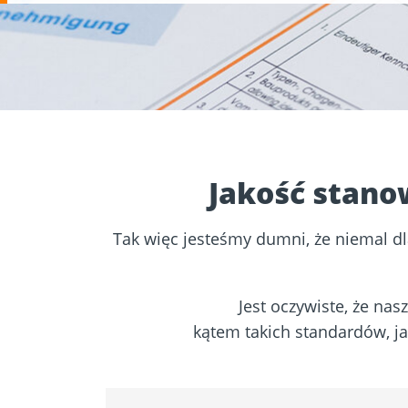
Wyszukiwarka śrub
Narzędzia i aksesoria
Kotwy do b
do konstrukcji
muru
drewnianych
Jakość stano
Tak więc jesteśmy dumni, że niemal d
Jest oczywiste, że na
kątem takich standardów, ja