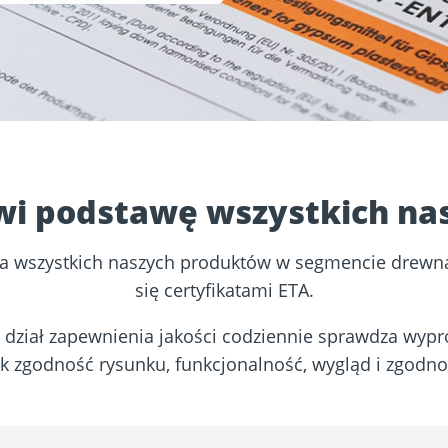
etonu i
Fundamenty
Dach & Elewacja
śrubowe
wi podstawę wszystkich nas
la wszystkich naszych produktów w segmencie drewn
się certyfikatami ETA.
sz dział zapewnienia jakości codziennie sprawdza wy
k zgodność rysunku, funkcjonalność, wygląd i zgodnoś