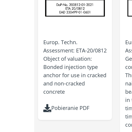
Europ. Techn.
Eu
Assessment: ETA-20/0812
As
Object of valuation: ​​​​​​​
Ge
Bonded injection type
co
anchor for use in cracked
Th
and non-cracked
na
concrete
be
in
Pobieranie PDF
ti
ti
co