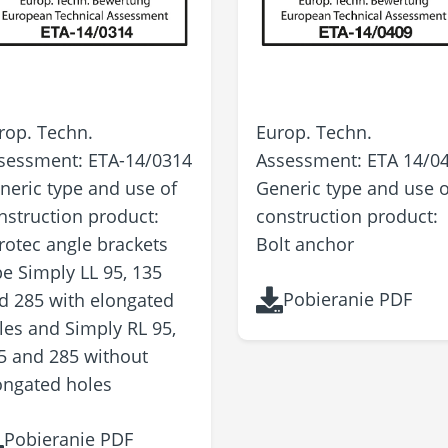
rop. Techn.
Europ. Techn.
sessment: ETA-14/0314
Assessment: ETA 14/0
neric type and use of
Generic type and use o
nstruction product:
construction product:
rotec angle brackets
Bolt anchor
pe Simply LL 95, 135
Pobieranie PDF
d 285 with elongated
les and Simply RL 95,
5 and 285 without
ongated holes
Pobieranie PDF