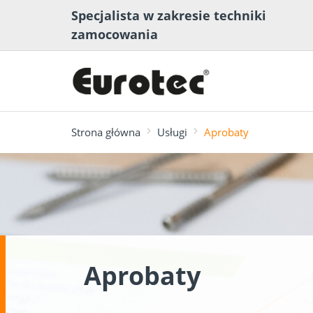
Specjalista w zakresie techniki
zamocowania
Strona główna
Usługi
Aprobaty
najczęściej wyszukiwane
Konstrukcje tarasów
Narzędzie do
Inżynieria
Program
Zalecenia
i urządzeń
planowania tarasów
Mediateka
budownict
wymiarowa
mocowania
ogrodowych
drewna
tarasowyc
Aprobaty
NOWOŚĆ