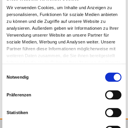
904749
Wir verwenden Cookies, um Inhalte und Anzeigen zu
personalisieren, Funktionen für soziale Medien anbieten
zu können und die Zugriffe auf unsere Website zu
135 - 200 mm
analysieren. Außerdem geben wir Informationen zu Ihrer
Verwendung unserer Website an unsere Partner für
soziale Medien, Werbung und Analysen weiter. Unsere
100 x 100 mm
160 x 80 x 6 mm
1 sztuk
Partner führen diese Informationen möglicherweise mit
weiteren Daten zusammen, die Sie ihnen bereitgestellt
haben oder die sie im Rahmen Ihrer Nutzung der Dienste
gesammelt haben.
Einwilligungsauswahl
Notwendig
Pasujące produkty
Präferenzen
Statistiken