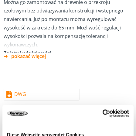
Można go zamontować na drewnie o przekroju
czołowym bez odwiązywania konstrukcji i wstępnego
nawiercania. Już po montażu można wyregulować
wysokość w zakresie do 65 mm. Możliwość regulacji
wysokości pozwala na kompensację tolerancji
wykonawczych.
Zalety i właściwości
pokazać więcej
Łatwy montaż śrubami o pełnym gwincie bez
odwiązywania konstrukcji, wstępnego nawiercania i
frezowania
Min. przekrój drewna 100 x 100 mm
DWG
Stal konstrukcyjna S235JR (ST37-2) ocynkowana
galwanicznie
Do stosowania w klasach użytkowych 1 i 2 wg DIN EN
1995-1 -1
Diese Webseite verwendet Cookies