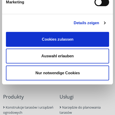
Marketing
E.u.r.o.Tec GmbH
Unter dem Hofe 5
58099 Hagen
Details zeigen
+49 2331 6245-0
+49 2331 6245-200
info@eurotec.team
Cookies zulassen
Auswahl erlauben
Nur notwendige Cookies
Produkty
Usługi
Konstrukcje tarasów i urządzeń
Narzędzie do planowania
ogrodowych
tarasów