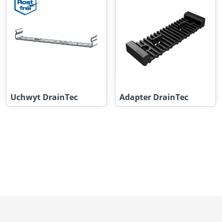
Uchwyt DrainTec
Adapter DrainTec
O nas
Kariera
Nowości