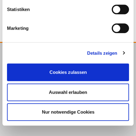
Narzędzie do
Pręt gwintowany
wkręcania
BRUTUS
Statistiken
Marketing
Details zeigen
E.u.r.o.Tec GmbH
Unter dem Hofe 5
Cookies zulassen
58099 Hagen
+49 2331 6245-0
+49 2331 6245-200
Auswahl erlauben
info@eurotec.team
Nur notwendige Cookies