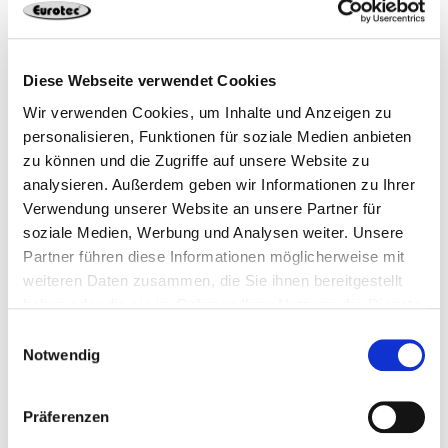
BBS – system wiercenia głębokich otworów
1 sztuk
4250207434870
Diese Webseite verwendet Cookies
Wir verwenden Cookies, um Inhalte und Anzeigen zu
personalisieren, Funktionen für soziale Medien anbieten
zu können und die Zugriffe auf unsere Website zu
analysieren. Außerdem geben wir Informationen zu Ihrer
Verwendung unserer Website an unsere Partner für
Pasujące produkty
soziale Medien, Werbung und Analysen weiter. Unsere
Partner führen diese Informationen möglicherweise mit
weiteren Daten zusammen, die Sie ihnen bereitgestellt
haben oder die sie im Rahmen Ihrer Nutzung der Dienste
gesammelt haben.
Einwilligungsauswahl
Notwendig
Präferenzen