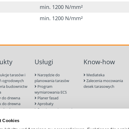
sprzęt podnoszący
min. 1200 N/mm²
Tak działa ten system
min. 1200 N/mm²
Wkręcić wkręt bez wst
Zamocować kotwę
Podnieść ładunek
Odmocować kotwę
ukty
Usługi
Know-how
ukcje tarasów i
Narzędzie do
Mediateka
ń ogrodowych
planowania tarasów
Zalecenia mocowania
eria budownictw
Program
desek tarasowych
a
wymiarowania ECS
 do drewna
Planer fasad
k do drewna
Aprobaty
 zabudowa
Serwis wymiarowania
ia i aksesoria
Wyszukiwarka śrub
t Cookies
rukcji
nych