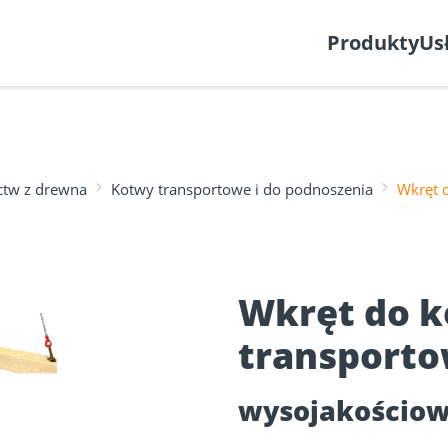
Utwórz zgłoszenie
Produkty
Us
ctw z drewna
Kotwy transportowe i do podnoszenia
Wkręt 
Planer fasad
Aprobaty
w z
nia ECS
 desek
Wkręty do drewna
Łącznik do 
❯
h
Wkręt do 
transporto
wysojakościow