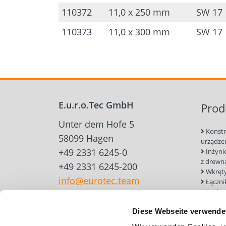
110372
11,0 x 250 mm
SW 17
110373
11,0 x 300 mm
SW 17
E.u.r.o.Tec GmbH
Prod
Unter dem Hofe 5
Konstr
58099 Hagen
urządze
+49 2331 6245-0
Inżyni
z drewn
+49 2331 6245-200
Wkręty
info@eurotec.team
Łączni
Sucha
Narzędz
Diese Webseite verwende
do konst
drewnia