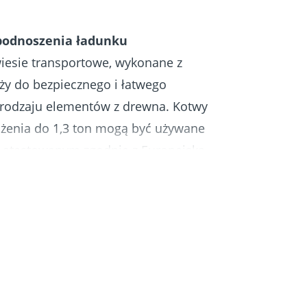
podnoszenia ładunku
iesie transportowe, wykonane z
łuży do bezpiecznego i łatwego
 rodzaju elementów z drewna. Kotwy
ążenia do 1,3 ton mogą być używane
z atestowanym zgodnie z Europejską
A-11/0024 wkrętem do kotwy
m firmy Eurotec. Wkręt do kotwy
est przeznaczony do jednorazowego
nawiercania otworów można go wkręcić
 iglastego), płyt fornirowanych, drewna
t klejonych z drewna litego i legarów
zalne jest zastosowanie do twardego