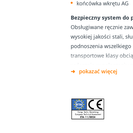
końcówka wkrętu AG
etonu i
Fundamenty
Dach & Elewacja
śrubowe
Bezpieczny system do 
Obsługiwane ręcznie zaw
wysokiej jakości stali, s
podnoszenia wszelkiego
transportowe klasy obci
wyłącznie w połączeniu 
pokazać więcej
Aprobatą Techniczną ET
transportowej Ø11x160m
transportowej Ø11x160 j
użytku! Bez wstępnego 
do litego drewna (drewna
klejonego warstwowo, pły
drewnianych. Niedopuszc