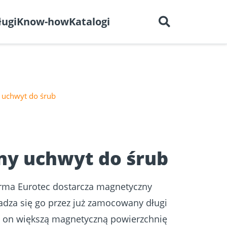
Polski
O nas
Kariera
Kontakt
ługi
Know-how
Katalogi
 uchwyt do śrub
Serwis
drewna
Sucha zabudowa
wymiarowania
y uchwyt do śrub
firma Eurotec dostarcza magnetyczny
dza się go przez już zamocowany długi
zy on większą magnetyczną powierzchnię