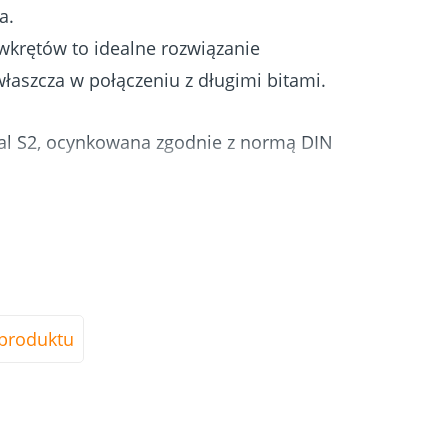
a.
krętów to idealne rozwiązanie
właszcza w połączeniu z długimi bitami.
al S2, ocynkowana zgodnie z normą DIN
tkich bitów długich ToolWorks
ąca na lekkim nasadzaniu na bit długi
produktu