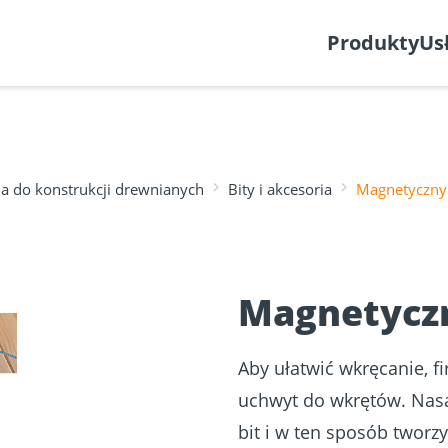
Utwórz zgłoszenie
Produkty
Us
ia do konstrukcji drewnianych
Bity i akcesoria
Magnetyczny
Planer fasad
Aprobaty
w z
nia ECS
 desek
Wkręty do drewna
Łącznik do 
❯
h
Magnetyczn
Aby ułatwić wkręcanie, 
uchwyt do wkrętów. Nasa
bit i w ten sposób twor