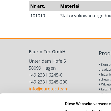
Nr art.
Materiał
101019
Stal ocynkowana zgodni
E.u.r.o.Tec GmbH
Prod
Unter dem Hofe 5
Konstr
58099 Hagen
urządze
+49 2331 6245-0
Inżyni
z drewn
+49 2331 6245-200
Wkręty
info@eurotec.team
Łączni
Sucha
Narzędz
Diese Webseite verwende
do konst
drewnia