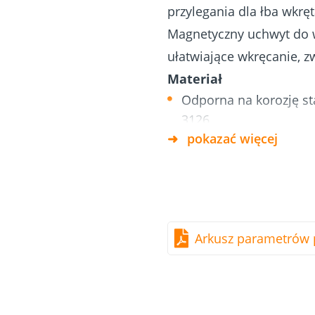
przylegania dla łba wkręt
etonu i
Fundamenty
Dach & Elewacja
śrubowe
Magnetyczny uchwyt do w
ułatwiające wkręcanie, z
Materiał
Odporna na korozję st
3126
pokazać więcej
Zalety
Przeznaczony do wszys
Prosta obsługa polegaj
Arkusz parametrów 