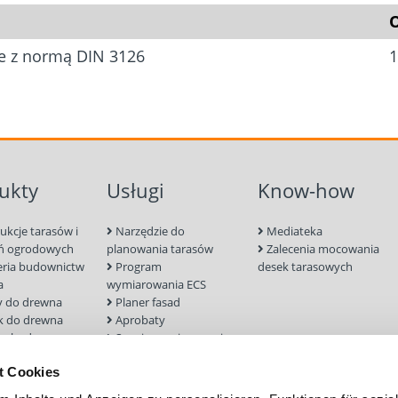
O
e z normą DIN 3126
1
ukty
Usługi
Know-how
ukcje tarasów i
Narzędzie do
Mediateka
ń ogrodowych
planowania tarasów
Zalecenia mocowania
eria budownictw
Program
desek tarasowych
a
wymiarowania ECS
 do drewna
Planer fasad
k do drewna
Aprobaty
 zabudowa
Serwis wymiarowania
ia i aksesoria
Wyszukiwarka śrub
t Cookies
rukcji
nych