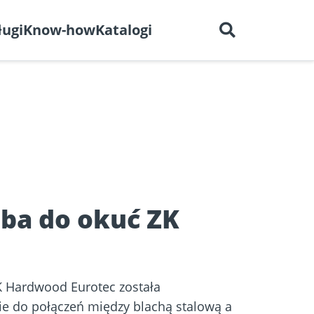
Polski
O nas
Kariera
Kontakt
ługi
Know-how
Katalogi
Serwis
drewna
Sucha zabudowa
wymiarowania
ba do okuć ZK
 Hardwood Eurotec została
ie do połączeń między blachą stalową a