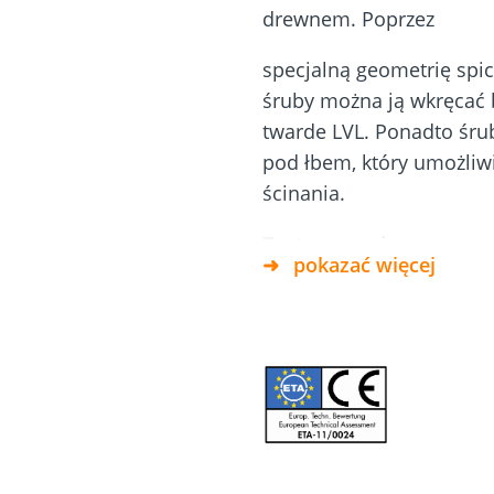
drewnem. Poprzez
etonu i
Fundamenty
Dach & Elewacja
śrubowe
specjalną geometrię spic
śruby można ją wkręcać
twarde LVL. Ponadto śru
pod łbem, który umożliwi
ścinania.
Zastosowanie
pokazać więcej
Parzialmente resistent
classi di utilizzo 1 e
(Eurocode 5)
Nie nadaje się do uży
Szczególnie dobrze p
drewnie