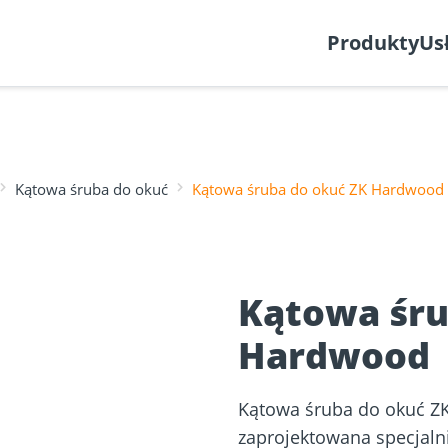
Utwórz zgłoszenie
Produkty
Us
Kątowa śruba do okuć
Kątowa śruba do okuć ZK Hardwood
Planer fasad
Aprobaty
w z
nia ECS
 desek
Wkręty do drewna
Łącznik do 
h
Kątowa śru
Hardwood
Kątowa śruba do okuć ZK
zaprojektowana specjaln