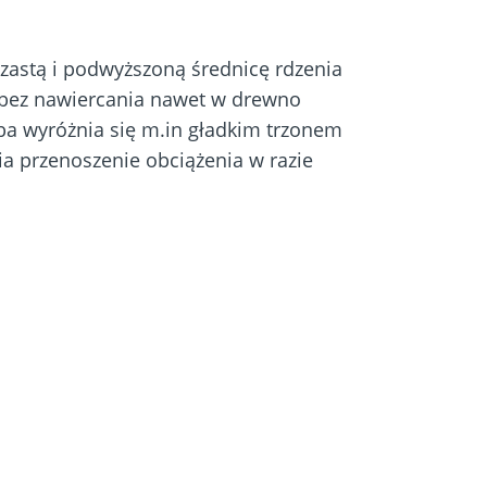
zastą i podwyższoną średnicę rdzenia
 bez nawiercania nawet w drewno
ba wyróżnia się m.in gładkim trzonem
a przenoszenie obciążenia w razie
e alla corrosione ed impiegabile nelle
 2 secondo la norma DIN EN 1995
tku z drewnem zawierającym garbniki
rzydatna do mocowania w twardym