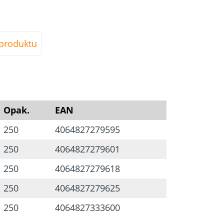
wa + ocynkowana na niebiesko
produktu
omu (VI)
bciążenia mechaniczne
Opak.
EAN
250
4064827279595
250
4064827279601
250
4064827279618
250
4064827279625
250
4064827333600