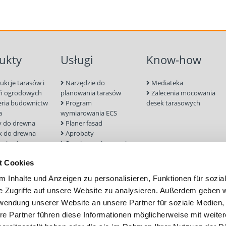
ukty
Usługi
Know-how
ukcje tarasów i
Narzędzie do
Mediateka
ń ogrodowych
planowania tarasów
Zalecenia mocowania
eria budownictw
Program
desek tarasowych
a
wymiarowania ECS
 do drewna
Planer fasad
k do drewna
Aprobaty
 zabudowa
Serwis wymiarowania
ia i aksesoria
Wyszukiwarka śrub
t Cookies
rukcji
nych
 Inhalte und Anzeigen zu personalisieren, Funktionen für sozia
do betonu i
e Zugriffe auf unsere Website zu analysieren. Außerdem geben w
rwendung unserer Website an unsere Partner für soziale Medien
 Elewacja
menty śrubowe
re Partner führen diese Informationen möglicherweise mit weite