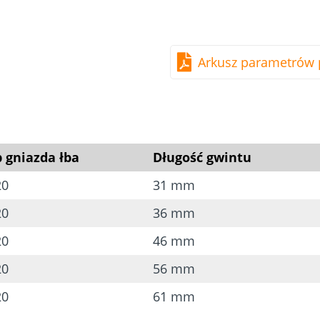
Materiał
Hartowana stal węglo
Arkusz parametrów 
Nie zawiera tlenku chr
Dobra odporność na o
 gniazda łba
Długość gwintu
20
31 mm
20
36 mm
20
46 mm
20
56 mm
20
61 mm