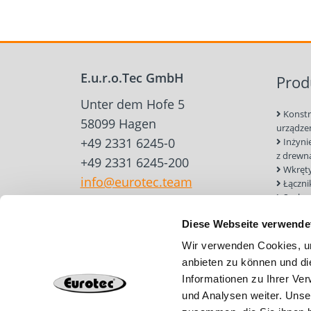
E.u.r.o.Tec GmbH
Prod
Unter dem Hofe 5
Konstr
58099 Hagen
urządze
+49 2331 6245-0
Inżyni
z drewn
+49 2331 6245-200
Wkręty
info@eurotec.team
Łączni
Sucha
Narzędz
Diese Webseite verwende
do konst
drewnia
Wir verwenden Cookies, um
Kotwy 
anbieten zu können und di
muru
Informationen zu Ihrer Ve
Dach &
Funda
und Analysen weiter. Unse