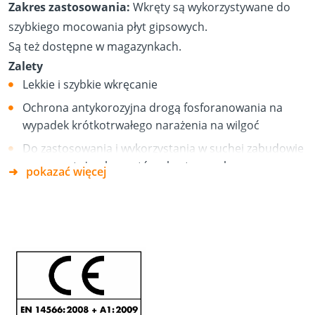
Zakres zastosowania:
Wkręty są wykorzystywane do
szybkiego mocowania płyt gipsowych.
Są też dostępne w magazynkach.
Zalety
Lekkie i szybkie wkręcanie
Ochrona antykorozyjna drogą fosforanowania na
wypadek krótkotrwałego narażenia na wilgoć
Do zastosowania i wykorzystania w suchej zabudowie
oraz montażu elementów akustycznych
pokazać więcej
Gwint oraz rodzaj gwintu do materiałów
budowlanych według normy DIN 18182
System Langband (długa taśma):
Przeznaczony do
Makita, Senco, Bosch i Hitachi