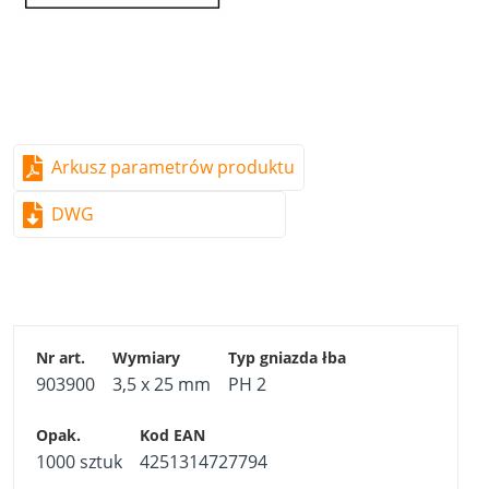
Arkusz parametrów produktu
DWG
903900
3,5 x 25 mm
PH 2
1000 sztuk
4251314727794