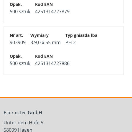
500 sztuk
4251314727879
903909
3.9,0 x 55 mm
PH 2
500 sztuk
4251314727886
E.u.r.o.Tec GmbH
Unter dem Hofe 5
58099 Hagen