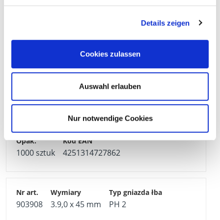
Details zeigen
903906
3.9,0 x 35 mm
PH 2
Cookies zulassen
1000 sztuk
4251314727855
Auswahl erlauben
903907
3.9,0 x 40 mm
PH 2
Nur notwendige Cookies
1000 sztuk
4251314727862
903908
3.9,0 x 45 mm
PH 2