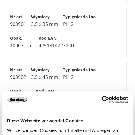
903901
3,5 x 35 mm
PH 2
1000 sztuk
4251314727800
903902
3,5 x 45 mm
PH 2
500 sztuk
4251314727817
Diese Webseite verwendet Cookies
903903
3,5 x 55 mm
PH 2
Wir verwenden Cookies, um Inhalte und Anzeigen zu