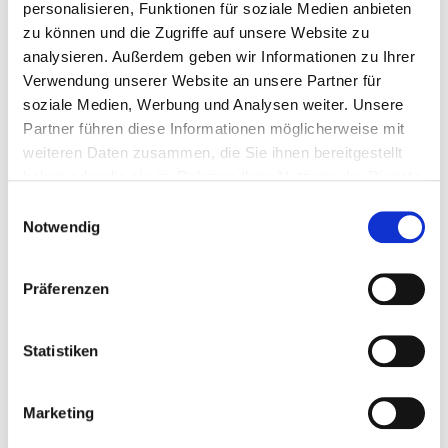
personalisieren, Funktionen für soziale Medien anbieten
zu können und die Zugriffe auf unsere Website zu
500 sztuk
4251314727824
analysieren. Außerdem geben wir Informationen zu Ihrer
Verwendung unserer Website an unsere Partner für
soziale Medien, Werbung und Analysen weiter. Unsere
Partner führen diese Informationen möglicherweise mit
weiteren Daten zusammen, die Sie ihnen bereitgestellt
903904
3.9,0 x 25 mm
PH 2
haben oder die sie im Rahmen Ihrer Nutzung der Dienste
gesammelt haben.
Einwilligungsauswahl
Notwendig
1000 sztuk
4251314727831
Präferenzen
903905
3.9,0 x 30 mm
PH 2
Statistiken
1000 sztuk
4251314727848
Marketing