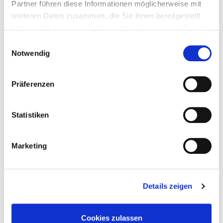
Partner führen diese Informationen möglicherweise mit
weiteren Daten zusammen, die Sie ihnen bereitgestellt
haben oder die sie im Rahmen Ihrer Nutzung der Dienste
4251314727992
gesammelt haben.
Einwilligungsauswahl
Notwendig
Präferenzen
903921
3,9 x 45 mm
PH 2
500
Statistiken
4251314728005
Marketing
903922
3,9 x 55 mm
PH 2
500
Details zeigen
4251314728012
Cookies zulassen