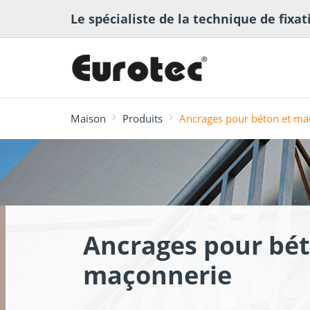
Le spécialiste de la technique de fixat
Maison
Produits
Ancrages pour béton et ma
le plus recherché
Construction de
Logiciel pour
Logiciel d
Recomman
Médiathèque
terrasses et de
terrasses
Structures 
ECS
de fixation
Ancrages pour bét
jardins
NOUVEAU
maçonnerie