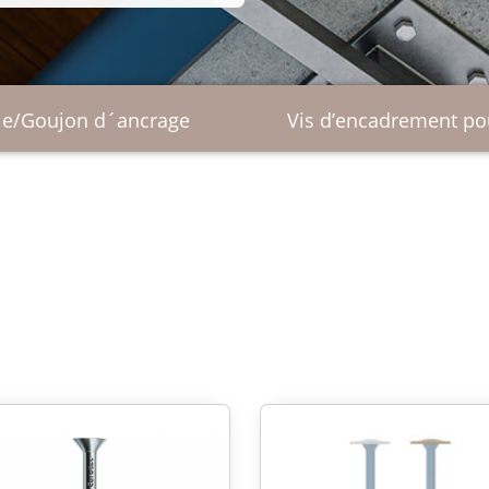
our béton
Toit et façade
Vis de fonda
erie
lle/Goujon d´ancrage
Vis d’encadrement po