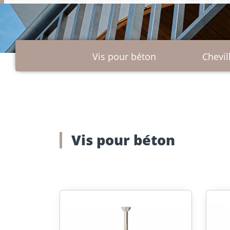
Sélecteur de vis
Outils et accessoires
Ancrages p
pour la construction
et maçonn
en bois
Vis pour béton
Chevi
Vis pour béton