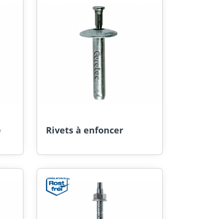
é
Rivets à enfoncer