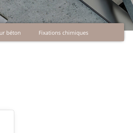
tion
ur béton
Fixations chimiques