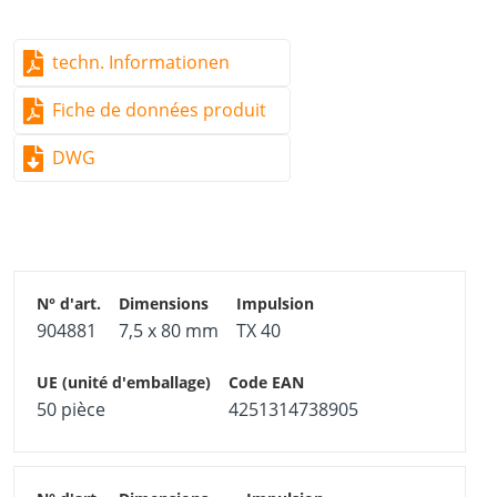
techn. Informationen
Fiche de données produit
DWG
904881
7,5 x 80 mm
TX 40
50 pièce
4251314738905