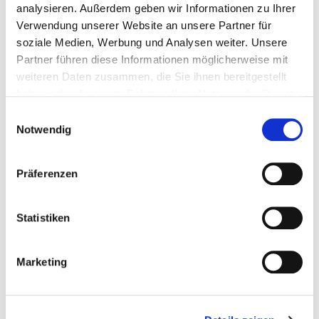
50 pièce
4251314738875
analysieren. Außerdem geben wir Informationen zu Ihrer
Verwendung unserer Website an unsere Partner für
soziale Medien, Werbung und Analysen weiter. Unsere
Partner führen diese Informationen möglicherweise mit
904885
7,5 x 160 mm
TX 40
weiteren Daten zusammen, die Sie ihnen bereitgestellt
haben oder die sie im Rahmen Ihrer Nutzung der Dienste
gesammelt haben.
Einwilligungsauswahl
50 pièce
4251314738868
Notwendig
Präferenzen
904886
7,5 x 180 mm
TX 40
Statistiken
50 pièce
4251314738851
Marketing