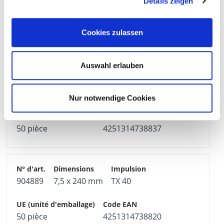
Details zeigen
904887
7,5 x 200 mm
TX 40
Cookies zulassen
50 pièce
4251314738844
Auswahl erlauben
904888
7,5 x 220 mm
TX 40
Nur notwendige Cookies
50 pièce
4251314738837
904889
7,5 x 240 mm
TX 40
50 pièce
4251314738820