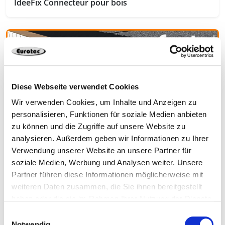
IdeeFix Connecteur pour bois
Diese Webseite verwendet Cookies
Wir verwenden Cookies, um Inhalte und Anzeigen zu
personalisieren, Funktionen für soziale Medien anbieten
zu können und die Zugriffe auf unsere Website zu
analysieren. Außerdem geben wir Informationen zu Ihrer
Verwendung unserer Website an unsere Partner für
Topduo vis pour construction de toits en appentis
soziale Medien, Werbung und Analysen weiter. Unsere
Partner führen diese Informationen möglicherweise mit
weiteren Daten zusammen, die Sie ihnen bereitgestellt
haben oder die sie im Rahmen Ihrer Nutzung der Dienste
gesammelt haben.
Einwilligungsauswahl
Notwendig