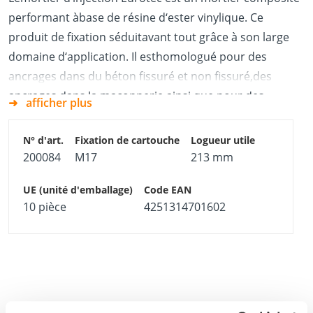
performant àbase de résine d‘ester vinylique. Ce
produit de fixation séduitavant tout grâce à son large
domaine d‘application. Il esthomologué pour des
ancrages dans du béton fissuré et non fissuré,des
ancrages dans la maçonnerie ainsi que pour des
afficher plus
armatures dereprise fixées en mortier ultérieurement.
En raison du montage sansexpansion, le mortier
d‘injection Eurotec convient parfaitementpour des
200084
M17
213 mm
installations pour lesquelles de très faibles distances
aubord et entraxes sont nécessaires. Il offre, en outre,
10 pièce
4251314701602
une solutionadaptée partout où des produits de
fixation courants ne trouventpas un maintien suffisant
dans le support. Cela peut être le cas parex. pour des
ancrages dans des briques perforées. Le mortier
estsans styrène nuisible pour la santé.
Avantageset propriétés: