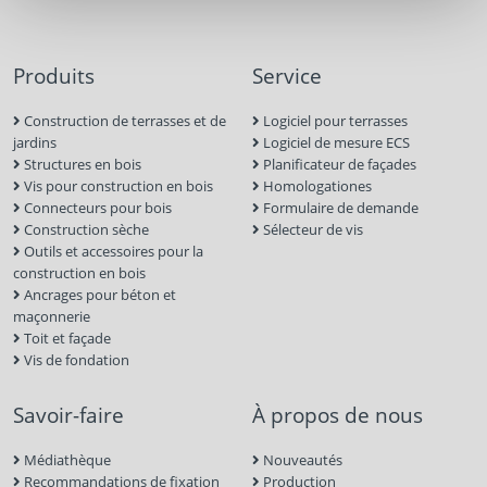
Classede résistance au feu F120 (tiges d‘ancrage M8 –
M30, testéedans le béton non crevassé)
Produits
Service
Agréépour le contact avec l‘eau potable (NSF/ANSI
standard 61)
Construction de terrasses et de
Logiciel pour terrasses
Limited‘utilisation optimale: 12 mois
jardins
Logiciel de mesure ECS
Structures en bois
Planificateur de façades
Couleurde mortier: gris
Vis pour construction en bois
Homologationes
Connecteurs pour bois
Formulaire de demande
Construction sèche
Sélecteur de vis
Outils et accessoires pour la
construction en bois
Ancrages pour béton et
maçonnerie
Toit et façade
Vis de fondation
Savoir-faire
À propos de nous
Médiathèque
Nouveautés
Recommandations de fixation
Production