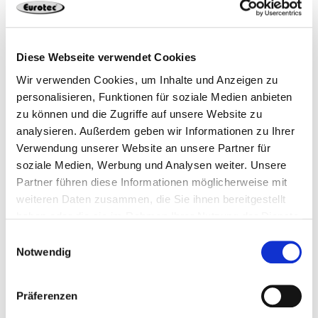
Produits appropriés
Unsystème de fi xation, de nombreuses possibilities
d‘application:
ancragesdans le béton crevassé et non crevasse
Diese Webseite verwendet Cookies
(ETA-15/0831)
Wir verwenden Cookies, um Inhalte und Anzeigen zu
personalisieren, Funktionen für soziale Medien anbieten
ancragesdans le mur
zu können und die Zugriffe auf unsere Website zu
réalisationde raccords d‘armatures coulés dans
analysieren. Außerdem geben wir Informationen zu Ihrer
du mortier (ETA-15/0837)
Verwendung unserer Website an unsere Partner für
Scellement Chimique
Presse à cartouche
Acierà béton courant, tiges filetées, rondelles et
soziale Medien, Werbung und Analysen weiter. Unsere
Classic
écrous contenusdans les Agréments techniques
Partner führen diese Informationen möglicherweise mit
européens
weiteren Daten zusammen, die Sie ihnen bereitgestellt
haben oder die sie im Rahmen Ihrer Nutzung der Dienste
Lemontage sans pression d‘écartement permet de
gesammelt haben.
Einwilligungsauswahl
faibles entraxes etécartements par rapport aux
Notwendig
bords
Traitementsimple
Präferenzen
Dosageoptimal