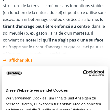
structure de la terrasse même sans fondations stables
(en fonction de la nature du sol) et peut être utilisé sans
excavation ni bétonnage coûteux. Grâce à sa forme,
le
tirant d’ancrage peut être enfoncé au centre
, dans le
sol meuble (p. ex. gazon), à l’aide d’un marteau. Il
convient de
noter ici qu’il ne s’agit pas d’une surface
de frappe sur le tirant d’ancrage et que celle-ci peut se
déformer si le terrain est résistant !
afficher plus
On fixe ensuite un pied de réglage sur le tirant
d’ancrage FLEXI et on construit l’ossature porteuse,
ainsi que la structure de recouvrement.
De cette façon,
on réduit le risque d’affaissement des pieds de
réglage dans le support
.
Fiche de données
Diese Webseite verwendet Cookies
Le tirant d’ancrage FLEXI ne doit être utilisé qu’avec les
Wir verwenden Cookies, um Inhalte und Anzeigen zu
pieds de réglage de la gamme Profi-Line.
personalisieren, Funktionen für soziale Medien anbieten
Avantages
zu können und die Zugriffe auf unsere Website zu