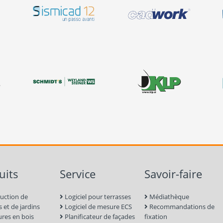
uits
Service
Savoir-faire
uction de
Logiciel pour terrasses
Médiathèque
s et de jardins
Logiciel de mesure ECS
Recommandations de
ures en bois
Planificateur de façades
fixation