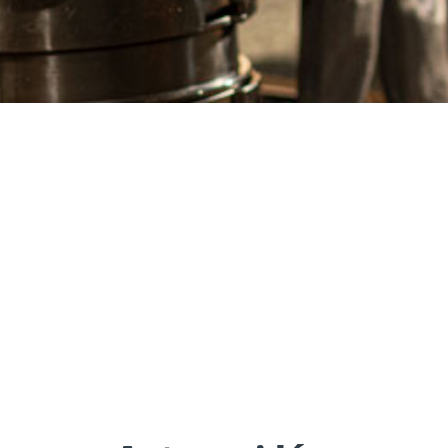
Sélecteur de vis
Outils et accessoires
Ancrages p
pour la construction
et maçonn
en bois
Play Video
YouTube content loads after clicking.