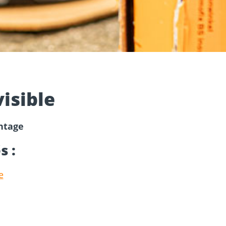
tion
visible
ntage
s :
e