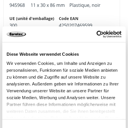
945968
11 x 30 x 86 mm
Plastique, noir
300
4250207469599
Diese Webseite verwendet Cookies
Wir verwenden Cookies, um Inhalte und Anzeigen zu
Produits appropriés
personalisieren, Funktionen für soziale Medien anbieten
zu können und die Zugriffe auf unsere Website zu
analysieren. Außerdem geben wir Informationen zu Ihrer
Verwendung unserer Website an unsere Partner für
soziale Medien, Werbung und Analysen weiter. Unsere
Partner führen diese Informationen möglicherweise mit
weiteren Daten zusammen, die Sie ihnen bereitgestellt
haben oder die sie im Rahmen Ihrer Nutzung der Dienste
gesammelt haben.
Einwilligungsauswahl