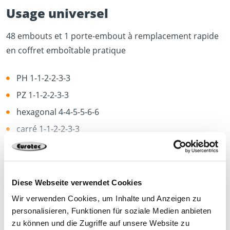
Usage universel
48 embouts et 1 porte-embout à remplacement rapide
en coffret emboîtable pratique
PH 1-1-2-2-3-3
PZ 1-1-2-2-3-3
hexagonal 4-4-5-5-6-6
carré 1-1-2-2-3-3
TX 10-10-15-15-20-20-25-25-27-27-30-30
afficher plus
SI-TX 10-10-15-15-20-20-25-25-27-27-30-30
1 x porte-embout à remplacement rapide
Diese Webseite verwendet Cookies
945858
Wir verwenden Cookies, um Inhalte und Anzeigen zu
personalisieren, Funktionen für soziale Medien anbieten
zu können und die Zugriffe auf unsere Website zu