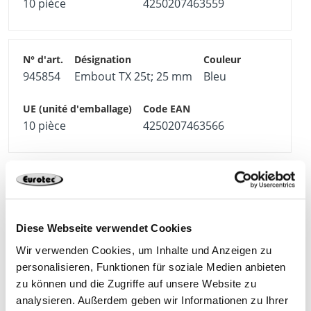
10 pièce
4250207463559
945854
Embout TX 25t; 25 mm
Bleu
10 pièce
4250207463566
945855
Embout TX 30t; 25 mm
Rouge
Diese Webseite verwendet Cookies
10 pièce
4250207463573
Wir verwenden Cookies, um Inhalte und Anzeigen zu
personalisieren, Funktionen für soziale Medien anbieten
zu können und die Zugriffe auf unsere Website zu
analysieren. Außerdem geben wir Informationen zu Ihrer