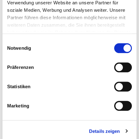
Verwendung unserer Website an unsere Partner für
945856
Embout TX 40; 25 mm
Vert
soziale Medien, Werbung und Analysen weiter. Unsere
Partner führen diese Informationen möglicherweise mit
weiteren Daten zusammen, die Sie ihnen bereitgestellt
10 pièce
4250207463580
haben oder die sie im Rahmen Ihrer Nutzung der Dienste
gesammelt haben.
Einwilligungsauswahl
Notwendig
Präferenzen
Produits appropriés
Statistiken
Marketing
Details zeigen