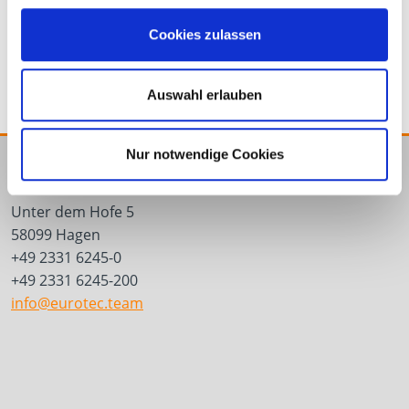
Porte-embout à
Renvoi d'angle de
remplacement rapide
vissage
Cookies zulassen
Auswahl erlauben
Nur notwendige Cookies
E.u.r.o.Tec GmbH
Unter dem Hofe 5
58099 Hagen
+49 2331 6245-0
+49 2331 6245-200
info@eurotec.team