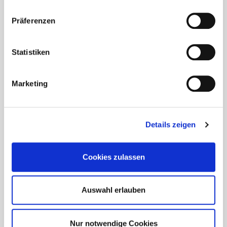
Präferenzen
¿Sobre qué temas le gustaría estar informado?
(Es posible una selección múltiple)
Statistiken
Construcción de
Fachada
terrazas
Marketing
Hormigón
Construcción de
Details zeigen
madera
Cookies zulassen
Tejado
Herramientas
Auswahl erlauben
Eurotec COACH
Solar
Nur notwendige Cookies