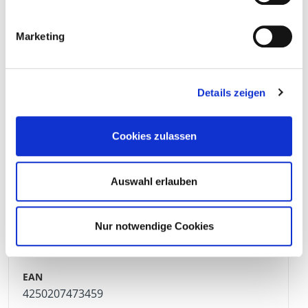
200009
8,0 x 60 mm
PZ 2
100 Pieza
Marketing
4250207473466
Details zeigen
200010
8,0 x 80 mm
PZ 2
100 Pieza
Cookies zulassen
4250207473473
Auswahl erlauben
Nur notwendige Cookies
200011
8,0 x 100 mm
PZ 2
100 Pieza
4250207473459