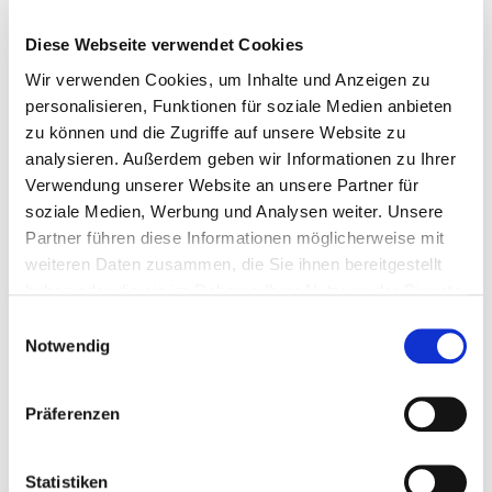
Diese Webseite verwendet Cookies
Wir verwenden Cookies, um Inhalte und Anzeigen zu
personalisieren, Funktionen für soziale Medien anbieten
199996
6,0 x 100 mm
PZ 2
100 Pieza
zu können und die Zugriffe auf unsere Website zu
analysieren. Außerdem geben wir Informationen zu Ihrer
Verwendung unserer Website an unsere Partner für
4251314720962
soziale Medien, Werbung und Analysen weiter. Unsere
Partner führen diese Informationen möglicherweise mit
weiteren Daten zusammen, die Sie ihnen bereitgestellt
haben oder die sie im Rahmen Ihrer Nutzung der Dienste
199997
8,0 x 50 mm
PZ 2
100 Pieza
gesammelt haben.
Einwilligungsauswahl
Notwendig
4251314720979
Präferenzen
Statistiken