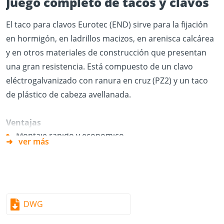
Juego completo de tacos y clavos
El taco para clavos Eurotec (END) sirve para la fijación
en hormigón, en ladrillos macizos, en arenisca calcárea
y en otros materiales de construcción que presentan
una gran resistencia. Está compuesto de un clavo
eléctrogalvanizado con ranura en cruz (PZ2) y un taco
de plástico de cabeza avellanada.
Ventajas
Montaje rápido y económico
ver más
Ahorro de tiempo gracias al clavo roscado
premontado
Especialmente adecuado para usarlo con madera y
con perfiles de material ligero
DWG
Se puede aflojar mediante un atornillador de estrella