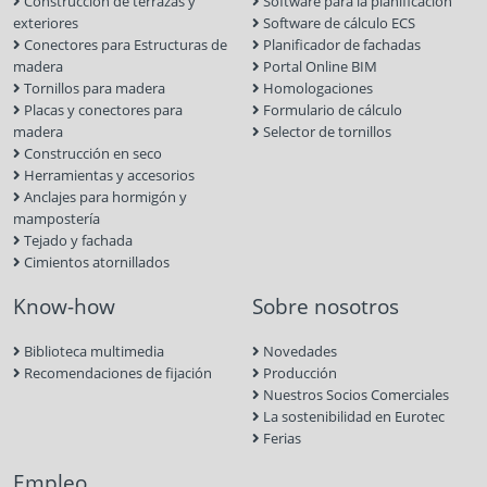
Construcción de terrazas y
Software para la planificación
exteriores
Software de cálculo ECS
Conectores para Estructuras de
Planificador de fachadas
madera
Portal Online BIM
Tornillos para madera
Homologaciones
Placas y conectores para
Formulario de cálculo
madera
Selector de tornillos
Construcción en seco
Herramientas y accesorios
Anclajes para hormigón y
mampostería
Tejado y fachada
Cimientos atornillados
Know-how
Sobre nosotros
Biblioteca multimedia
Novedades
Recomendaciones de fijación
Producción
Nuestros Socios Comerciales
La sostenibilidad en Eurotec
Ferias
Empleo