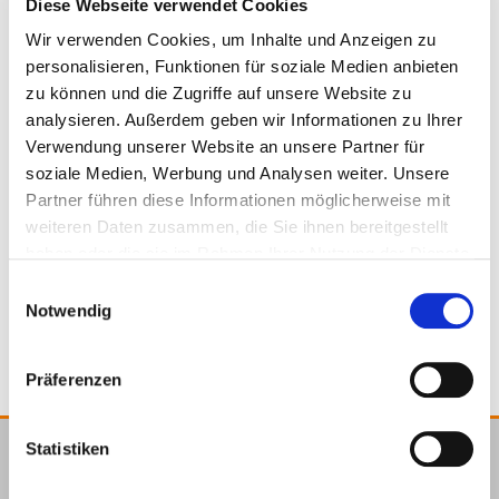
Diese Webseite verwendet Cookies
Wir verwenden Cookies, um Inhalte und Anzeigen zu
personalisieren, Funktionen für soziale Medien anbieten
zu können und die Zugriffe auf unsere Website zu
analysieren. Außerdem geben wir Informationen zu Ihrer
954229
20 x 55 x 1 x 750 mm
Verwendung unserer Website an unsere Partner für
soziale Medien, Werbung und Analysen weiter. Unsere
Partner führen diese Informationen möglicherweise mit
50 mm ancho
Chapa de acero galvanizada
weiteren Daten zusammen, die Sie ihnen bereitgestellt
haben oder die sie im Rahmen Ihrer Nutzung der Dienste
gesammelt haben.
20
4064827320594
Einwilligungsauswahl
Notwendig
Präferenzen
Statistiken
E.u.r.o.Tec GmbH