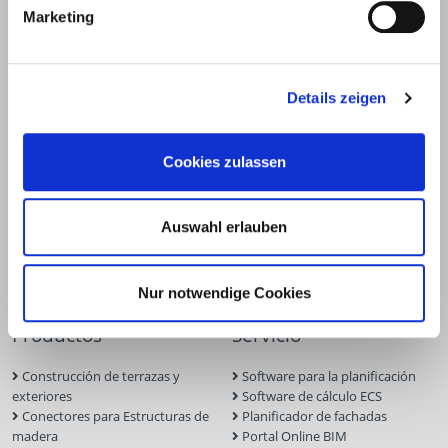
Unter dem Hofe 5
Marketing
58099 Hagen
+49 2331 6245-0
+49 2331 6245-200
Details zeigen
info@eurotec.team
Cookies zulassen
Auswahl erlauben
Nur notwendige Cookies
Productos
Servicio
Construcción de terrazas y
Software para la planificación
exteriores
Software de cálculo ECS
Conectores para Estructuras de
Planificador de fachadas
madera
Portal Online BIM