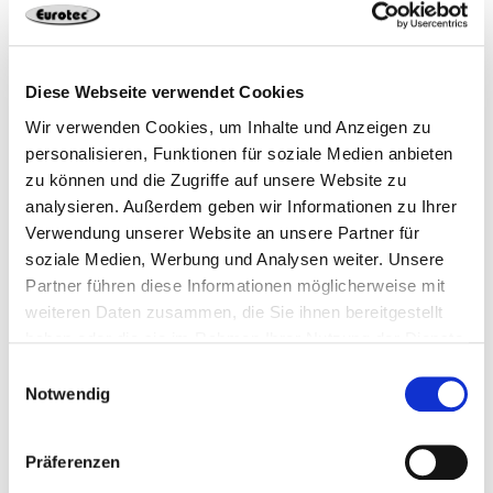
Aluminio
2
4251314725967
Diese Webseite verwendet Cookies
Wir verwenden Cookies, um Inhalte und Anzeigen zu
personalisieren, Funktionen für soziale Medien anbieten
Productos adecuados
zu können und die Zugriffe auf unsere Website zu
analysieren. Außerdem geben wir Informationen zu Ihrer
Verwendung unserer Website an unsere Partner für
soziale Medien, Werbung und Analysen weiter. Unsere
Partner führen diese Informationen möglicherweise mit
weiteren Daten zusammen, die Sie ihnen bereitgestellt
haben oder die sie im Rahmen Ihrer Nutzung der Dienste
gesammelt haben.
Einwilligungsauswahl
Notwendig
Set para canto
Set para canto
interior de bordes de
exterior de bordes de
terrazas
terrazas
Präferenzen