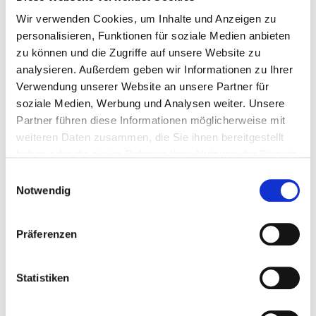
Wir verwenden Cookies, um Inhalte und Anzeigen zu
4 mm
1 Pieza
4064827015063
personalisieren, Funktionen für soziale Medien anbieten
zu können und die Zugriffe auf unsere Website zu
analysieren. Außerdem geben wir Informationen zu Ihrer
Verwendung unserer Website an unsere Partner für
soziale Medien, Werbung und Analysen weiter. Unsere
Partner führen diese Informationen möglicherweise mit
weiteren Daten zusammen, die Sie ihnen bereitgestellt
Productos adecuados
haben oder die sie im Rahmen Ihrer Nutzung der Dienste
gesammelt haben.
Einwilligungsauswahl
Notwendig
Präferenzen
Statistiken
IdeeFix 40
IdeeFix 50