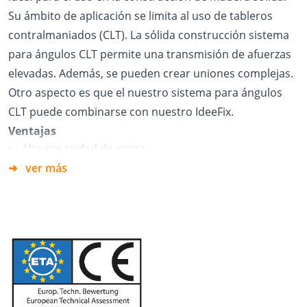
Su ámbito de aplicación se limita al uso de tableros
contralmaniados (CLT). La sólida construcción sistema
para ángulos CLT permite una transmisión de afuerzas
elevadas. Además, se pueden crear uniones complejas.
Otro aspecto es que el nuestro sistema para ángulos
CLT puede combinarse con nuestro IdeeFix.
Ventajas
Alta capacidad de carga
ver más
Distintas opciones de uso
Compatible con SK04
Se solicita la valoración técnica europea.