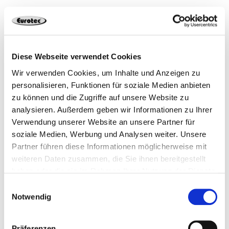
945347
20
4251314730114
Diese Webseite verwendet Cookies
Wir verwenden Cookies, um Inhalte und Anzeigen zu
personalisieren, Funktionen für soziale Medien anbieten
zu können und die Zugriffe auf unsere Website zu
analysieren. Außerdem geben wir Informationen zu Ihrer
Productos adecuados
Verwendung unserer Website an unsere Partner für
soziale Medien, Werbung und Analysen weiter. Unsere
Partner führen diese Informationen möglicherweise mit
weiteren Daten zusammen, die Sie ihnen bereitgestellt
haben oder die sie im Rahmen Ihrer Nutzung der Dienste
gesammelt haben.
Einwilligungsauswahl
Notwendig
Präferenzen