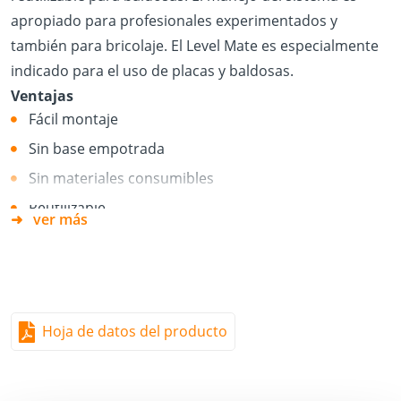
apropiado para profesionales experimentados y
también para bricolaje. El Level Mate es especialmente
indicado para el uso de placas y baldosas.
Ventajas
Fácil montaje
Sin base empotrada
Sin materiales consumibles
Reutilizable
ver más
No son necesarios componentes adicionales
Después de insertar en la junta, gire el
Level Mate
Spin
90° y acóplelo en la parte inferior de la baldosa. En
primer lugar, sujete el mango rojo y gire la tuerca negra
Hoja de datos del producto
para nivelar las placas. Para extraer el Level Mate, afloje
la tuerca negra y gire de nuevo el mango rojo 90°.