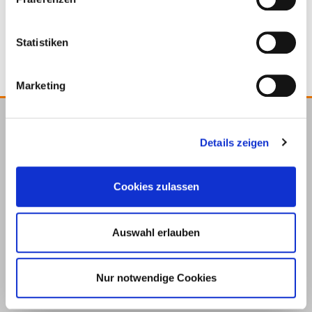
Level Mate Spin
Crucetas para
baldosas 3 mm
Statistiken
Marketing
E.u.r.o.Tec GmbH
Details zeigen
Unter dem Hofe 5
58099 Hagen
Cookies zulassen
+49 2331 6245-0
+49 2331 6245-200
info@eurotec.team
Auswahl erlauben
Nur notwendige Cookies