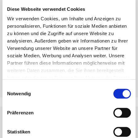
Nuestro Departamento de
Diese Webseite verwendet Cookies
Tecnología y Construcción
Wir verwenden Cookies, um Inhalte und Anzeigen zu
personalisieren, Funktionen für soziale Medien anbieten
¡Estaremos encantados de asesorarle en sus proyectos!
zu können und die Zugriffe auf unsere Website zu
Contacte con nuestro Departamento Técnico por e-mail
analysieren. Außerdem geben wir Informationen zu Ihrer
en
technik@eurotec.team
, llámenos al
+49 2331 62 45-
Verwendung unserer Website an unsere Partner für
444
o utilice nuestro software gratuito de planificación.
soziale Medien, Werbung und Analysen weiter. Unsere
Partner führen diese Informationen möglicherweise mit
weiteren Daten zusammen, die Sie ihnen bereitgestellt
Servicio técnico
haben oder die sie im Rahmen Ihrer Nutzung der Dienste
gesammelt haben.
Einwilligungsauswahl
Notwendig
Präferenzen
Statistiken