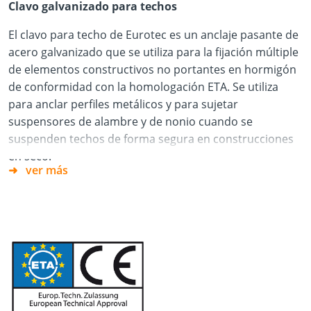
Clavo galvanizado para techos
El clavo para techo de Eurotec es un anclaje pasante de
acero galvanizado que se utiliza para la fijación múltiple
de elementos constructivos no portantes en hormigón
de conformidad con la homologación ETA. Se utiliza
para anclar perfiles metálicos y para sujetar
suspensores de alambre y de nonio cuando se
suspenden techos de forma segura en construcciones
en seco.
ver más
El clavo para techo está homologado según la
Evaluación Técnica Europea para aplicaciones en
hormigón agrietado y cumple los requisitos de la clase
de resistencia al fuego R120. El montaje por inserción
sencillo ahorra tiempo, ya que el anclaje se introduce
directamente en el orificio con un martillo, sin
necesidad de herramientas adicionales.