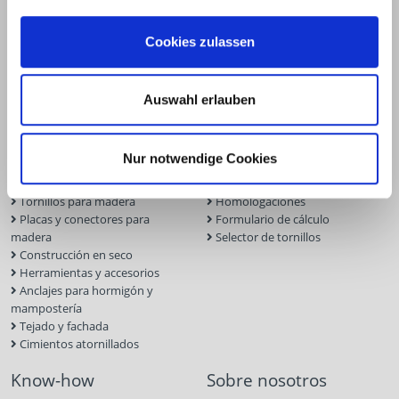
Cookies zulassen
Productos
Servicio
Auswahl erlauben
Construcción de terrazas y
Software para la planificación
exteriores
Software de cálculo ECS
Nur notwendige Cookies
Conectores para Estructuras de
Planificador de fachadas
madera
Portal Online BIM
Tornillos para madera
Homologaciones
Placas y conectores para
Formulario de cálculo
madera
Selector de tornillos
Construcción en seco
Herramientas y accesorios
Anclajes para hormigón y
mampostería
Tejado y fachada
Cimientos atornillados
Know-how
Sobre nosotros