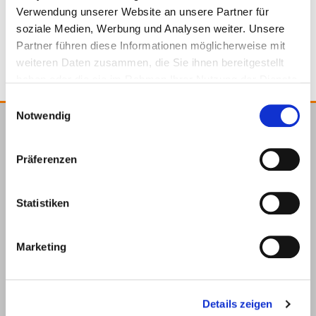
Verwendung unserer Website an unsere Partner für
Screw Stop
soziale Medien, Werbung und Analysen weiter. Unsere
Partner führen diese Informationen möglicherweise mit
weiteren Daten zusammen, die Sie ihnen bereitgestellt
haben oder die sie im Rahmen Ihrer Nutzung der Dienste
gesammelt haben.
Einwilligungsauswahl
Notwendig
E.u.r.o.Tec GmbH
Präferenzen
Unter dem Hofe 5
58099 Hagen
+49 2331 6245-0
Statistiken
+49 2331 6245-200
info@eurotec.team
Marketing
Details zeigen