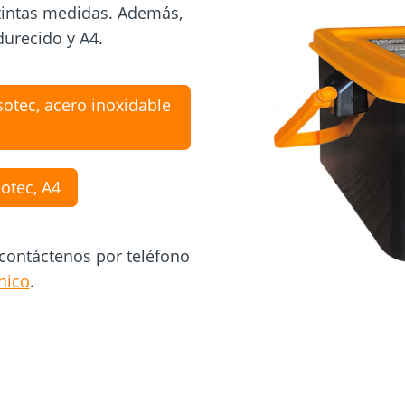
stintas medidas. Además,
durecido y A4.
sotec, acero inoxidable
otec, A4
 contáctenos por teléfono
nico
.