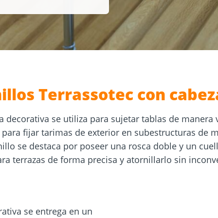
 tornillos
ara
Cimientos
y
Tejado y fachada
atornillados
ía
illos Terrassotec con cabez
 decorativa se utiliza para sujetar tablas de manera v
ó para fijar tarimas de exterior en subestructuras d
nillo se destaca por poseer una rosca doble y un cuel
ra terrazas de forma precisa y atornillarlo sin inconv
rativa se entrega en un