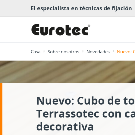
El especialista en técnicas de fijación
Casa
Sobre nosotros
Novedades
Nuevo: C
más buscado
Software para la
Biblioteca
Conectores
Software d
Recomenda
Nuevo: Cubo de to
Construcción de
planificación
multimedia
Estructura
ECS
fijación
terrazas y exteriores
madera
Terrassotec con c
decorativa