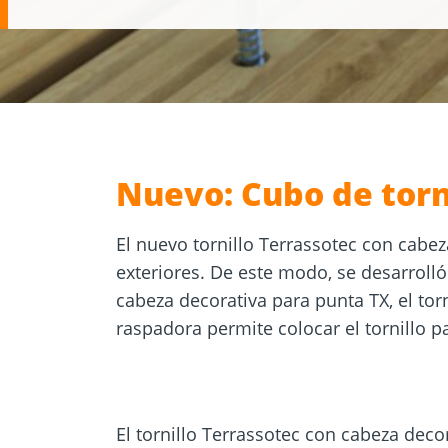
Formulario de
Selector de
cálculo
Anclajes p
Herramientas y
hormigón 
accesorios
mamposter
Nuevo: Cubo de torn
El nuevo tornillo Terrassotec con cabeza
exteriores. De este modo, se desarroll
cabeza decorativa para punta TX, el tor
raspadora permite colocar el tornillo pa
El tornillo Terrassotec con cabeza deco