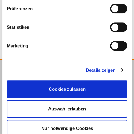
800392*
Sargento 150 mm
1500 mm
Präferenzen
95 mm
1 Pieza
4251314702630
Statistiken
Marketing
Details zeigen
E.u.r.o.Tec GmbH
Unter dem Hofe 5
Cookies zulassen
58099 Hagen
+49 2331 6245-0
+49 2331 6245-200
Auswahl erlauben
info@eurotec.team
Nur notwendige Cookies