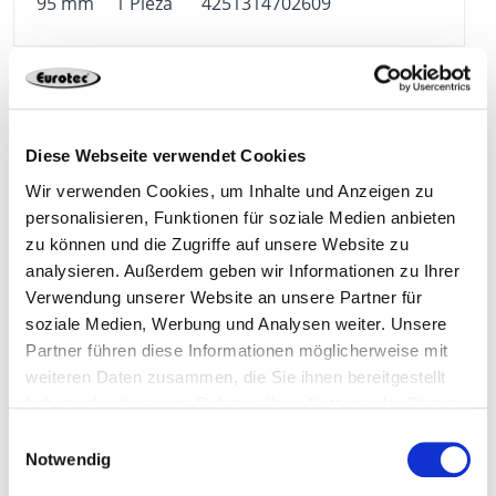
presión
95 mm
1 Pieza
4251314702609
* Artículo descatalogado
800390*
Sargento 100 mm
1000 mm
Diese Webseite verwendet Cookies
Wir verwenden Cookies, um Inhalte und Anzeigen zu
95 mm
1 Pieza
4251314702616
personalisieren, Funktionen für soziale Medien anbieten
zu können und die Zugriffe auf unsere Website zu
analysieren. Außerdem geben wir Informationen zu Ihrer
Verwendung unserer Website an unsere Partner für
800391*
Sargento 125 mm
1250 mm
soziale Medien, Werbung und Analysen weiter. Unsere
Partner führen diese Informationen möglicherweise mit
weiteren Daten zusammen, die Sie ihnen bereitgestellt
95 mm
1 Pieza
4251314702623
haben oder die sie im Rahmen Ihrer Nutzung der Dienste
gesammelt haben.
Einwilligungsauswahl
Notwendig