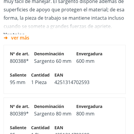
muy fácil de manejar. El sargento dispone además de
superficies de apoyo que protegen el material; de esa
forma, la pieza de trabajo se mantiene intacta incluso
cuando se somete a grandes fuerzas de apriete.
Ventajas
ver más
Carril extremadamente estable
Mango giratorio ergonómico y antideslizante
800388*
Sargento 60 mm
600 mm
Placas de presión sustituibles, muy anchas
Protegen la pieza de trabajo
En el volumen de suministro se incluye una placa
95 mm
1 Pieza
4251314702593
de presión
Gran resistencia al impacto
Lacas de apoyo insertables para el carril
800389*
Sargento 80 mm
800 mm
Garantizan un apoyo plano sobre la pieza de
trabajo, y además, ofrecen protección frente a la