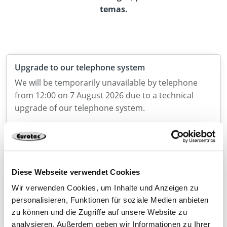
temas.
Upgrade to our telephone system
We will be temporarily unavailable by telephone
from 12:00 on 7 August 2026 due to a technical
upgrade of our telephone system.
Now new in the range: SonoTec V2 linear bearings
With SonoTec V2, we are expanding our range in
Diese Webseite verwendet Cookies
the field of timber engineering with a high-
Wir verwenden Cookies, um Inhalte und Anzeigen zu
performance solution for the targeted decoupling
personalisieren, Funktionen für soziale Medien anbieten
of load-bearing components.
zu können und die Zugriffe auf unsere Website zu
analysieren. Außerdem geben wir Informationen zu Ihrer