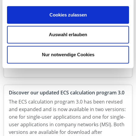
Efficient design with Eurotec's free ECS design
Cookies zulassen
software
Discover Eurotec's free ECS calculation program for
timber and concrete construction. Design any
Auswahl erlauben
project with fasteners from the Eurotec range.
Learn more about ETA-certified rock concrete
Nur notwendige Cookies
screws and versatile bolt anchors for maximum
load capacity and minimum spacing.
Discover our updated ECS calculation program 3.0
The ECS calculation program 3.0 has been revised
and expanded and is now available in two versions:
one for single-user applications and one for single-
user applications in company networks (MSI). Both
versions are available for download after