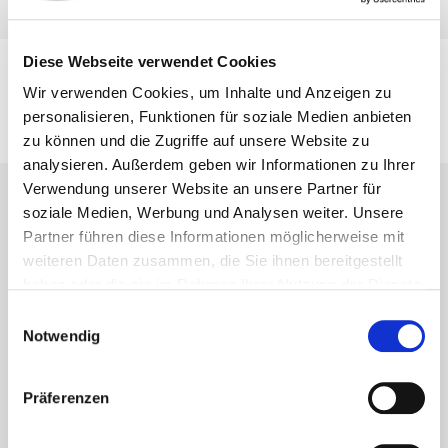
Diese Webseite verwendet Cookies
Wir verwenden Cookies, um Inhalte und Anzeigen zu
Novedades
personalisieren, Funktionen für soziale Medien anbieten
¡Hojee nuestros catálogos y
zu können und die Zugriffe auf unsere Website zu
Medición
folletos!
analysieren. Außerdem geben wir Informationen zu Ihrer
Verwendung unserer Website an unsere Partner für
soziale Medien, Werbung und Analysen weiter. Unsere
Partner führen diese Informationen möglicherweise mit
weiteren Daten zusammen, die Sie ihnen bereitgestellt
haben oder die sie im Rahmen Ihrer Nutzung der Dienste
gesammelt haben.
Einwilligungsauswahl
Notwendig
Präferenzen