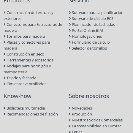
Productos
Servicio
Construcción de terrazas y
Software para la planificación
exteriores
Software de cálculo ECS
Conectores para Estructuras de
Planificador de fachadas
madera
Portal Online BIM
Tornillos para madera
Homologaciones
Placas y conectores para
Formulario de cálculo
madera
Selector de tornillos
Construcción en seco
Herramientas y accesorios
Anclajes para hormigón y
mampostería
Tejado y fachada
Cimientos atornillados
Know-how
Sobre nosotros
Biblioteca multimedia
Novedades
Recomendaciones de fijación
Producción
Nuestros Socios Comerciales
La sostenibilidad en Eurotec
Ferias