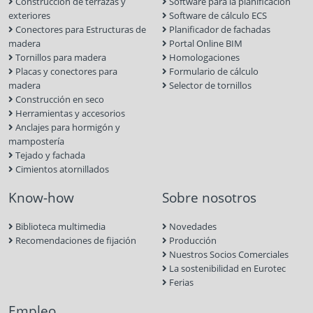
Construcción de terrazas y
Software para la planificación
exteriores
Software de cálculo ECS
Conectores para Estructuras de
Planificador de fachadas
madera
Portal Online BIM
Tornillos para madera
Homologaciones
Placas y conectores para
Formulario de cálculo
madera
Selector de tornillos
Construcción en seco
Herramientas y accesorios
Anclajes para hormigón y
mampostería
Tejado y fachada
Cimientos atornillados
Know-how
Sobre nosotros
Biblioteca multimedia
Novedades
Recomendaciones de fijación
Producción
Nuestros Socios Comerciales
La sostenibilidad en Eurotec
Ferias
Empleo