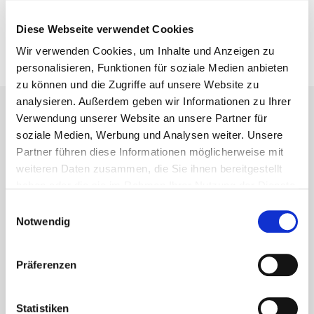
Diese Webseite verwendet Cookies
Novedades
Wir verwenden Cookies, um Inhalte und Anzeigen zu
¡Hojee nuestros catálogos y
personalisieren, Funktionen für soziale Medien anbieten
Medición
folletos!
zu können und die Zugriffe auf unsere Website zu
analysieren. Außerdem geben wir Informationen zu Ihrer
Verwendung unserer Website an unsere Partner für
soziale Medien, Werbung und Analysen weiter. Unsere
Partner führen diese Informationen möglicherweise mit
weiteren Daten zusammen, die Sie ihnen bereitgestellt
haben oder die sie im Rahmen Ihrer Nutzung der Dienste
gesammelt haben.
Einwilligungsauswahl
Notwendig
Präferenzen
Statistiken