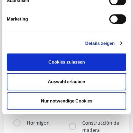
Statistiken
Newsletter
Marketing
No vuelva a perderse las noticias y la
información sobre Eurotec
Details zeigen
Cookies zulassen
¿Sobre qué temas le gustaría estar informado?
(Es posible una selección múltiple)
Auswahl erlauben
Construcción de
Fachada
Nur notwendige Cookies
terrazas
Hormigón
Construcción de
madera