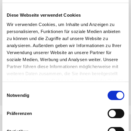
Nuestro Departamento de
Tecnología y Construcción
Diese Webseite verwendet Cookies
Wir verwenden Cookies, um Inhalte und Anzeigen zu
¡Estaremos encantados de asesorarle en sus
personalisieren, Funktionen für soziale Medien anbieten
proyectos!
zu können und die Zugriffe auf unsere Website zu
analysieren. Außerdem geben wir Informationen zu Ihrer
Contacte con nuestro Departamento Técnico por e-mail
Verwendung unserer Website an unsere Partner für
en
technik@eurotec.team
, llámenos al
+49 2331 62 45-
soziale Medien, Werbung und Analysen weiter. Unsere
444
o utilice nuestro software gratuito de planificación.
Partner führen diese Informationen möglicherweise mit
weiteren Daten zusammen, die Sie ihnen bereitgestellt
haben oder die sie im Rahmen Ihrer Nutzung der Dienste
Servicio técnico
gesammelt haben.
Einwilligungsauswahl
Notwendig
Präferenzen