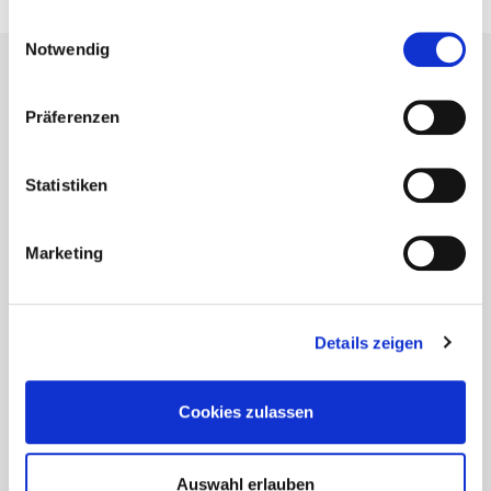
¡Hojee nuestros catálogos y
Medición
gesammelt haben.
Einwilligungsauswahl
folletos!
Notwendig
Präferenzen
Statistiken
Marketing
Details zeigen
Cookies zulassen
Auswahl erlauben