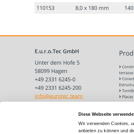
110153
8,0 x 180 mm
14
E.u.r.o.Tec GmbH
Prod
Unter dem Hofe 5
Constr
58099 Hagen
terrazas
+49 2331 6245-0
Conect
Estruct
+49 2331 6245-200
Tornil
info@eurotec.team
Placas
para ma
Constr
Diese Webseite verwende
Herram
accesori
Wir verwenden Cookies, um
Anclaj
anbieten zu können und di
y mampo