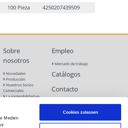
100 Pieza
4250207439509
Sobre
Empleo
nosotros
Mercado de trabajo
Catálogos
Novedades
Producción
Nuestros Socios
Contacto
Comerciales
La sostenibilidad en
Eurotec
Ferias
Cookies zulassen
le Medien
ir