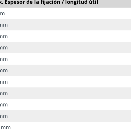
. Espesor de la fijación / longitud útil
mm
 mm
 mm
 mm
 mm
 mm
 mm
 mm
 mm
 mm
0 mm