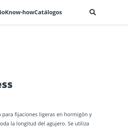
Español
tros
Empleo
Contacto
io
Know-how
Catálogos
ectores
e BIM
Homologaciones
Construcción en seco
ess
a
a para fijaciones ligeras en hormigón y
oda la longitud del agujero. Se utiliza