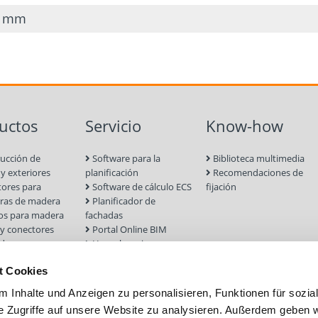
0 mm
uctos
Servicio
Know-how
ucción de
Software para la
Biblioteca multimedia
 y exteriores
planificación
Recomendaciones de
ores para
Software de cálculo ECS
fijación
uras de madera
Planificador de
los para madera
fachadas
 y conectores
Portal Online BIM
dera
Homologaciones
ucción en seco
Formulario de cálculo
t Cookies
ientas y
Selector de tornillos
os
 Inhalte und Anzeigen zu personalisieren, Funktionen für sozia
es para hormigón
e Zugriffe auf unsere Website zu analysieren. Außerdem geben w
stería