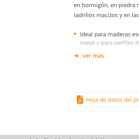
 tornillos
ara
en hormigón, en piedra n
Cimientos
y
Tejado y fachada
atornillados
ladrillos macizos y en la
ía
Ideal para maderas es
metal y para perfiles 
ver más
Ventajas/usos:
Su revestimiento desliz
necesitan tornillos ni 
Hoja de datos del p