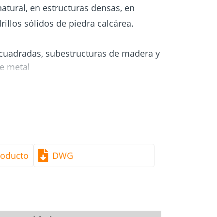
atural, en estructuras densas, en
drillos sólidos de piedra calcárea.
cuadradas, subestructuras de madera y
de metal
ante facilita su anclaje. No se
tacos.
roducto
DWG