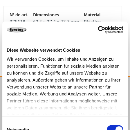
975618
62,5 x 27,4 x 27,7 mm
Plástico
10
4251314726384
Diese Webseite verwendet Cookies
Wir verwenden Cookies, um Inhalte und Anzeigen zu
personalisieren, Funktionen für soziale Medien anbieten
zu können und die Zugriffe auf unsere Website zu
analysieren. Außerdem geben wir Informationen zu Ihrer
Verwendung unserer Website an unsere Partner für
E.u.r.o.Tec GmbH
soziale Medien, Werbung und Analysen weiter. Unsere
Unter dem Hofe 5
Partner führen diese Informationen möglicherweise mit
58099 Hagen
weiteren Daten zusammen, die Sie ihnen bereitgestellt
+49 2331 6245-0
haben oder die sie im Rahmen Ihrer Nutzung der Dienste
+49 2331 6245-200
gesammelt haben.
Einwilligungsauswahl
info@eurotec.team
Notwendig