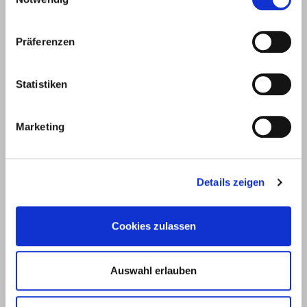
Präferenzen
Statistiken
Marketing
Productos
Servicio
Construcción de terrazas y
Software para la planificación
Details zeigen
exteriores
Software de cálculo ECS
Conectores para Estructuras de
Planificador de fachadas
madera
Portal Online BIM
Cookies zulassen
Tornillos para madera
Homologaciones
Placas y conectores para
Formulario de cálculo
madera
Selector de tornillos
Auswahl erlauben
Construcción en seco
Herramientas y accesorios
Anclajes para hormigón y