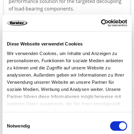
performance solution for the targeted decoupling
of load-bearing components.
Connecto – powerful wood connector with ETA
Diese Webseite verwendet Cookies
With Connecto, we are expanding our range with a
high-performance connector for demanding
Wir verwenden Cookies, um Inhalte und Anzeigen zu
personalisieren, Funktionen für soziale Medien anbieten
applications in structural timber construction.
zu können und die Zugriffe auf unsere Website zu
analysieren. Außerdem geben wir Informationen zu Ihrer
Verwendung unserer Website an unsere Partner für
soziale Medien, Werbung und Analysen weiter. Unsere
Eurotec celebrates 25 years of passion for
fastening technology
Partner führen diese Informationen möglicherweise mit
weiteren Daten zusammen, die Sie ihnen bereitgestellt
As a specialist in fastening technology, we have
haben oder die sie im Rahmen Ihrer Nutzung der Dienste
been offering fastening solutions for a wide variety
gesammelt haben.
of construction projects for 25 years. We are proud
Einwilligungsauswahl
Notwendig
and happy to be able to look back on 25 years of